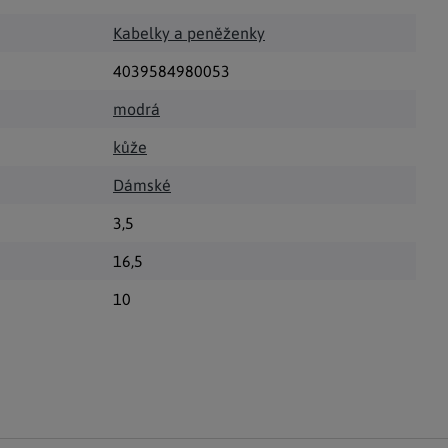
Kabelky a peněženky
4039584980053
modrá
kůže
Dámské
3,5
16,5
10