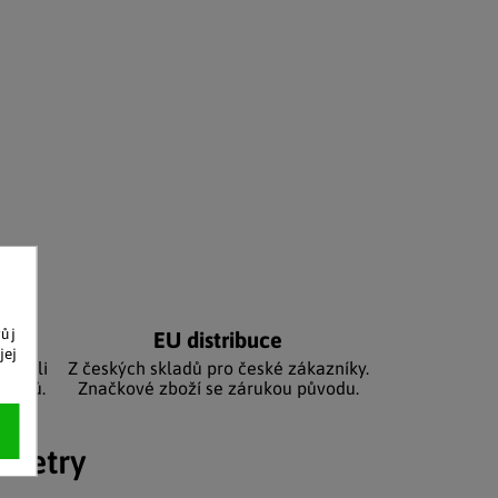
vůj
níků
EU distribuce
jej
sbírali
Z českých skladů pro české zákazníky.
zníků.
Značkové zboží se zárukou původu.
ametry