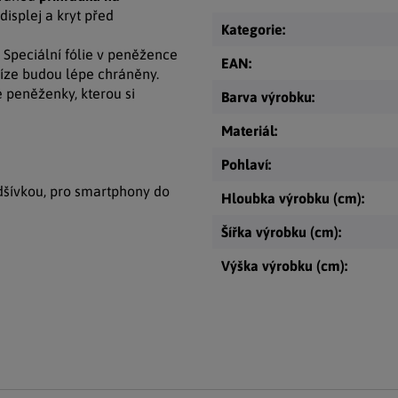
isplej a kryt před
Kategorie
:
. Speciální fólie v peněžence
EAN
:
íze budou lépe chráněny.
 peněženky, kterou si
Barva výrobku
:
Materiál
:
Pohlaví
:
odšívkou, pro smartphony do
Hloubka výrobku (cm)
:
Šířka výrobku (cm)
:
Výška výrobku (cm)
: