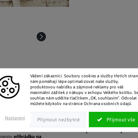
Vážení zákazníci. Soubory cookies a služby třetích stran
nám pomáhají lépe optimalizovat naše služby,
produktovou nabídku a zájmové reklamy pro váš
maximální zážitek z nákupu v eshopu Velkého košíku. S
talog v tištěné podobě
Pozitivní ohlasy zákaz
souhlas nám udělíte tlačítkem „OK, souhlasím“. Odvolat 
 zákazníkům posíláme papírový
Za desítky let na trhu jsme na
můžete kdykoliv na stránce Ochrana osobních údajů.
katalog do schránky.
stovky tisíc spokojených záka
Nastavení
Doplňkové par
ovanou
přihrádku na