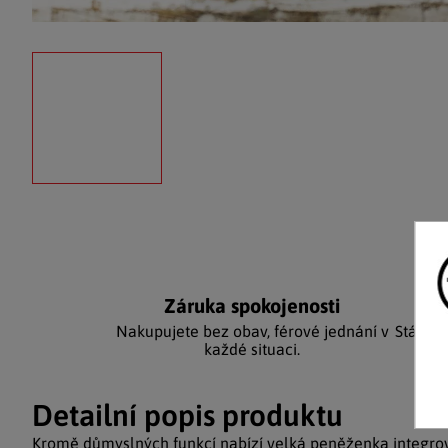
Záruka spokojenosti
Ka
Nakupujete bez obav, férové jednání v
Stálým
každé situaci.
Detailní popis produktu
Kromě důmyslných funkcí nabízí velká peněženka integr