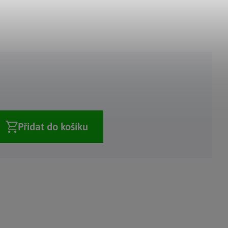
Adventní kalendáře
Adventní svícny
|
|
Adventní věnce
Vánoční osvětlení
|
|
Vánoční ozdoby
Vánoční vesnička
|
Přidat do košíku