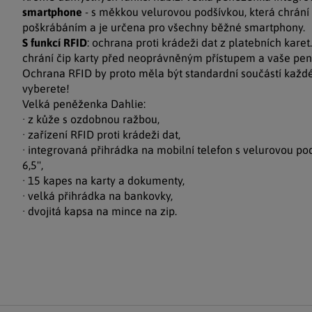
smartphone
- s měkkou velurovou podšívkou, která chrání d
poškrábáním a je určena pro všechny běžné smartphony.
S funkcí RFID
: ochrana proti krádeži dat z platebních karet
chrání čip karty před neoprávněným přístupem a vaše pen
Ochrana RFID by proto měla být standardní součástí každé
vyberete!
Velká peněženka Dahlie:
· z kůže s ozdobnou ražbou,
· zařízení RFID proti krádeži dat,
· integrovaná přihrádka na mobilní telefon s velurovou p
6,5'',
· 15 kapes na karty a dokumenty,
· velká přihrádka na bankovky,
· dvojitá kapsa na mince na zip.