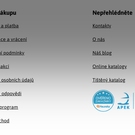
nákupu
Nepřehlédněte
 a platba
Kontakty
ce a vrácení
O nás
í podmínky
Náš blog
 akcí
Online katalogy
 osobních údajů
Tištěný katalog
a odpovědi
e program
chod