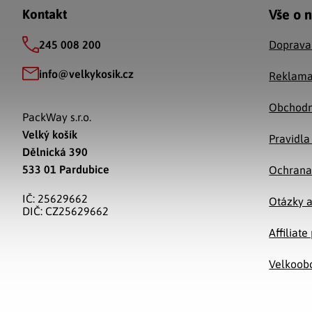
Vše o 
Kontakt
245 008 200
Doprava
info
@
velkykosik.cz
Reklama
Obchodn
PackWay s.r.o.
Velký košík
Pravidla
Dělnická 390
533 01 Pardubice
Ochrana
IČ: 25629662
Otázky 
DIČ: CZ25629662
Affiliat
Velkoob