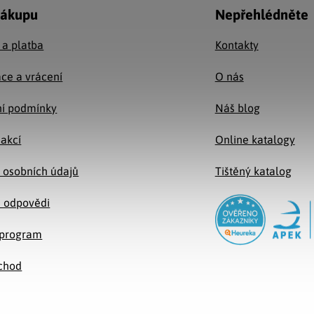
nákupu
Nepřehlédněte
 a platba
Kontakty
ce a vrácení
O nás
í podmínky
Náš blog
 akcí
Online katalogy
 osobních údajů
Tištěný katalog
a odpovědi
e program
chod