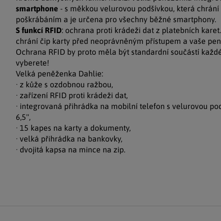
smartphone
- s měkkou velurovou podšívkou, která chrání d
poškrábáním a je určena pro všechny běžné smartphony.
S funkcí RFID
: ochrana proti krádeži dat z platebních karet
chrání čip karty před neoprávněným přístupem a vaše pen
Ochrana RFID by proto měla být standardní součástí každé
vyberete!
Velká peněženka Dahlie:
· z kůže s ozdobnou ražbou,
· zařízení RFID proti krádeži dat,
· integrovaná přihrádka na mobilní telefon s velurovou p
6,5'',
· 15 kapes na karty a dokumenty,
· velká přihrádka na bankovky,
· dvojitá kapsa na mince na zip.
Zápatí