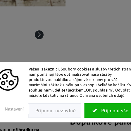
Vážení zákazníci. Soubory cookies a služby třetích stran
nám pomáhají lépe optimalizovat naše služby,
produktovou nabídku a zájmové reklamy pro váš
maximální zážitek z nákupu v eshopu Velkého košíku. S
talog v tištěné podobě
Pozitivní ohlasy zákaz
souhlas nám udělíte tlačítkem „OK, souhlasím“. Odvolat 
můžete kdykoliv na stránce Ochrana osobních údajů.
 zákazníkům posíláme papírový
Za desítky let na trhu jsme na
katalog do schránky.
stovky tisíc spokojených záka
Nastavení
Doplňkové par
ovanou
přihrádku na