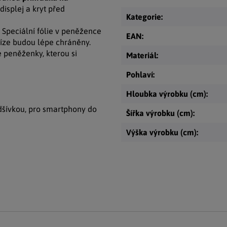
isplej a kryt před
Kategorie
:
. Speciální fólie v peněžence
EAN
:
íze budou lépe chráněny.
 peněženky, kterou si
Materiál
:
Pohlaví
:
Hloubka výrobku (cm)
:
odšívkou, pro smartphony do
Šířka výrobku (cm)
:
Výška výrobku (cm)
: