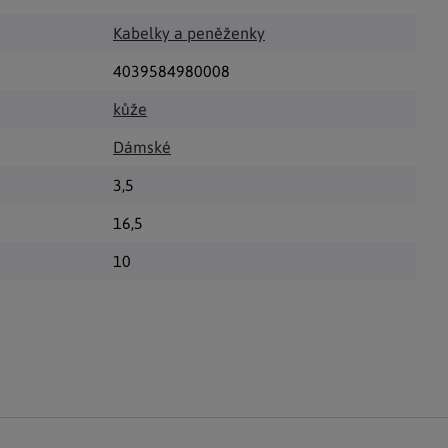
Kabelky a peněženky
4039584980008
kůže
Dámské
3,5
16,5
10