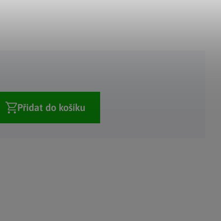
Adventní kalendáře
Adventní svícny
|
|
Adventní věnce
Vánoční osvětlení
|
|
Vánoční ozdoby
Vánoční vesnička
|
Přidat do košíku