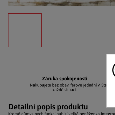
Záruka spokojenosti
Ka
Nakupujete bez obav, férové jednání v
Stálým
každé situaci.
Detailní popis produktu
Kromě důmyslných funkcí nabízí velká peněženka integr