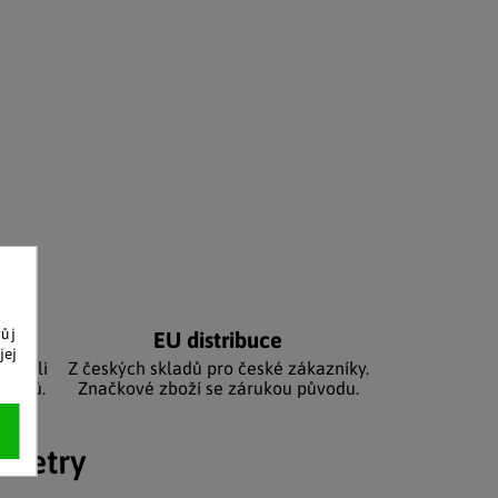
vůj
níků
EU distribuce
jej
sbírali
Z českých skladů pro české zákazníky.
zníků.
Značkové zboží se zárukou původu.
ametry