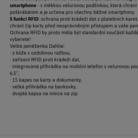
smartphone
- s měkkou velurovou podšívkou, která chrání d
poškrábáním a je určena pro všechny běžné smartphony.
S funkcí RFID
: ochrana proti krádeži dat z platebních karet
chrání čip karty před neoprávněným přístupem a vaše pen
Ochrana RFID by proto měla být standardní součástí každé
vyberete!
Velká peněženka Dahlie:
· z kůže s ozdobnou ražbou,
· zařízení RFID proti krádeži dat,
· integrovaná přihrádka na mobilní telefon s velurovou p
6,5'',
· 15 kapes na karty a dokumenty,
· velká přihrádka na bankovky,
· dvojitá kapsa na mince na zip.