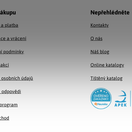
nákupu
Nepřehlédněte
 a platba
Kontakty
ce a vrácení
O nás
í podmínky
Náš blog
 akcí
Online katalogy
 osobních údajů
Tištěný katalog
a odpovědi
e program
chod