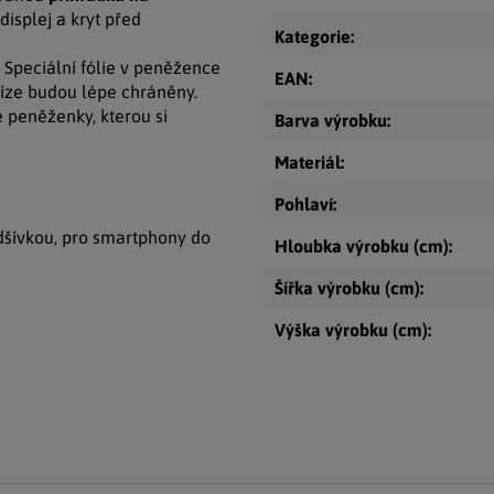
isplej a kryt před
Kategorie
:
. Speciální fólie v peněžence
EAN
:
íze budou lépe chráněny.
 peněženky, kterou si
Barva výrobku
:
Materiál
:
Pohlaví
:
odšívkou, pro smartphony do
Hloubka výrobku (cm)
:
Šířka výrobku (cm)
:
Výška výrobku (cm)
: