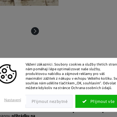
Vážení zákazníci. Soubory cookies a služby třetích stran
nám pomáhají lépe optimalizovat naše služby,
produktovou nabídku a zájmové reklamy pro váš
maximální zážitek z nákupu v eshopu Velkého košíku. S
talog v tištěné podobě
Pozitivní ohlasy zákaz
souhlas nám udělíte tlačítkem „OK, souhlasím“. Odvolat 
 zákazníkům posíláme papírový
Za desítky let na trhu jsme na
můžete kdykoliv na stránce Ochrana osobních údajů.
katalog do schránky.
stovky tisíc spokojených záka
Nastavení
Doplňkové par
ovanou
přihrádku na