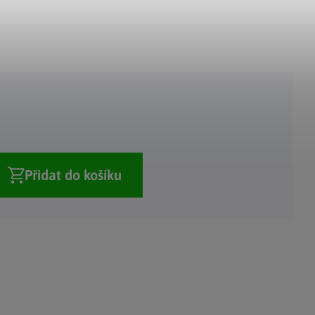
Adventní kalendáře
Adventní svícny
|
|
Adventní věnce
Vánoční osvětlení
|
|
Vánoční ozdoby
Vánoční vesnička
|
Přidat do košíku