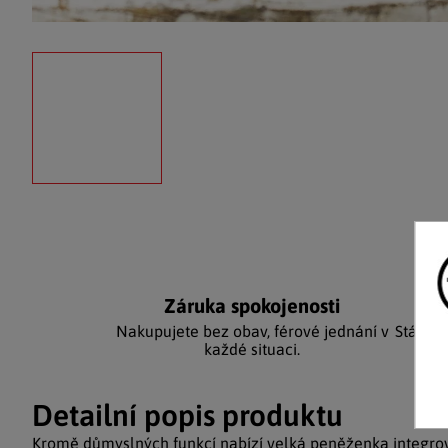
Záruka spokojenosti
Ka
Nakupujete bez obav, férové jednání v
Stálým
každé situaci.
Detailní popis produktu
Kromě důmyslných funkcí nabízí velká peněženka integr