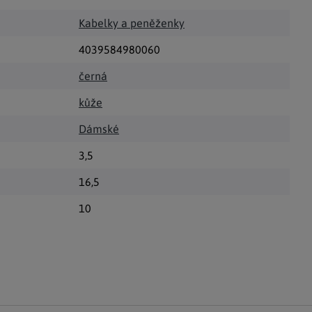
Kabelky a peněženky
4039584980060
černá
kůže
Dámské
3,5
16,5
10