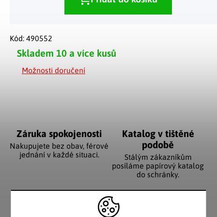
Kód:
490552
Skladem
10 a více kusů
Možnosti doručení
Záruka spokojenosti
Katalog v tištěné
podobě
Nakupujete bez obav, férové
jednání v každé situaci.
Stálým zákazníkům
posíláme papírový katalog
do schránky.