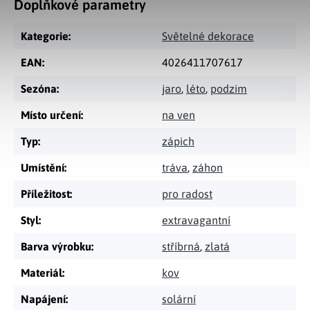
Doplňkové parametry
Kategorie
:
Světelné dekorace
EAN
:
4026411707617
Sezóna
:
jaro
,
léto
,
podzim
Místo určení
:
na ven
Typ
:
zápich
Umístění
:
tráva
,
záhon
Příležitost
:
pro radost
Styl
:
extravagantní
Barva výrobku
:
stříbrná
,
zlatá
Materiál
:
kov
Napájení
:
solární