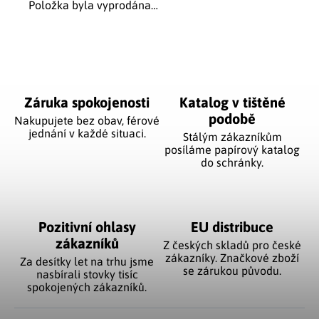
Položka byla vyprodána…
Záruka spokojenosti
Katalog v tištěné
podobě
Nakupujete bez obav, férové
jednání v každé situaci.
Stálým zákazníkům
posíláme papírový katalog
do schránky.
Pozitivní ohlasy
EU distribuce
zákazníků
Z českých skladů pro české
zákazníky. Značkové zboží
Za desítky let na trhu jsme
se zárukou původu.
nasbírali stovky tisíc
spokojených zákazníků.