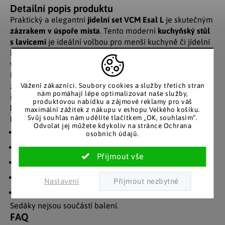
Detailní popis produktu
Praktický a elegantní
jídelní set VCM Esal L
je skutečným
zázrakem v úspoře místa
. Tento moderní
kuchyňský stůl
s lavicemi
je ideální volbou pro menší kuchyně či jídelní
kouty. Lavice lze snadno zasunout pod stůl, čímž vznikne
více volného prostoru, když zrovna nesedíte u jídla.
Nábytek působí přirozeně a elegantně, a díky kvalitnímu
zpracování nabízí stabilitu i dlouhou životnost. Ideální
Vážení zákazníci. Soubory cookies a služby třetích stran
nám pomáhají lépe optimalizovat naše služby,
řešení pro ty, kteří hledají
funkční a stylový nábytek do
produktovou nabídku a zájmové reklamy pro váš
kuchyně
.
maximální zážitek z nákupu v eshopu Velkého košíku.
Svůj souhlas nám udělíte tlačítkem „OK, souhlasím“.
Přednosti:
Odvolat jej můžete kdykoliv na stránce Ochrana
Rozměry stolu: cca 75 × 80 × 50 cm (v × š × h)
osobních údajů.
Rozměry lavice: cca 45 × 40 × 30 cm (v × š × h)
Lavice lze zasunout pod stůl – úspora místa
Stabilní konstrukce a kvalitní zpracování
Nastavení
Ideální pro malé kuchyně či jídelní kouty
Sedáky nejsou součástí balení.
FAQ