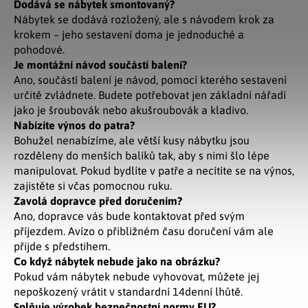
Dodává se nábytek smontovaný?
Nábytek se dodává rozložený, ale s návodem krok za
krokem – jeho sestavení doma je jednoduché a
pohodové.
Je montážní návod součástí balení?
Ano, součástí balení je návod, pomocí kterého sestavení
určitě zvládnete. Budete potřebovat jen základní nářadí
jako je šroubovák nebo akušroubovák a kladivo.
Nabízíte výnos do patra?
Bohužel nenabízíme, ale větší kusy nábytku jsou
rozděleny do menších balíků tak, aby s nimi šlo lépe
manipulovat. Pokud bydlíte v patře a necítíte se na výnos,
zajistěte si včas pomocnou ruku.
Zavolá dopravce před doručením?
Ano, dopravce vás bude kontaktovat před svým
příjezdem. Avízo o přibližném času doručení vám ale
přijde s předstihem.
Co když nábytek nebude jako na obrázku?
Pokud vám nábytek nebude vyhovovat, můžete jej
nepoškozený vrátit v standardní 14denní lhůtě.
Splňuje výrobek bezpečnostní normy EU?