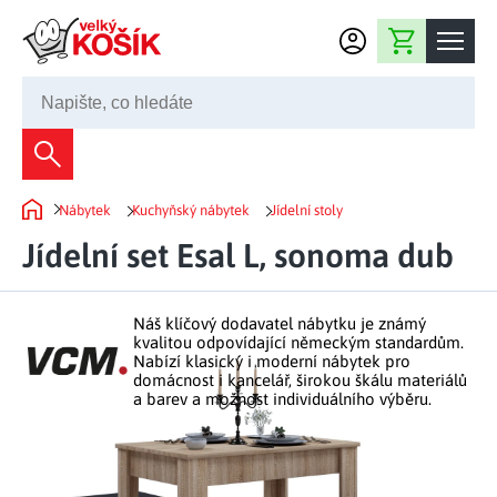
Přejít na obsah
Nákupní košík
245 008 200
Dekorace
Nábytek
Kuchyňský nábytek
Jídelní stoly
Bytové dekorace
Domů
Domácnost
Jídelní set Esal L, sonoma dub
Zahradní dekorace
Bytový textil
Kuchyně
Květiny a věnce
Domácí elektro
Náš klíčový dodavatel nábytku je známý
Kuchyňské pomůcky
Nábytek
kvalitou odpovídající německým standardům.
Světelné dekorace
Nabízí klasický i moderní nábytek pro
Předsíň a chodba
Prostírání a stolování
domácnost i kancelář, širokou škálu materiálů
Koupelnový nábytek
Zahrada
Fontány a kašny
a barev a možnost individuálního výběru.
Koupelna a záchod
Příprava nápojů
Nábytek do předsíně
Velikonoční dekorace
Zahradní doplňky
Volný čas
Ložnice a šatna
Grilování a smažení
Nábytek do ložnice
Dekorace na hrob
Zahradní nábytek
Úklidové prostředky
Auto příslušenství