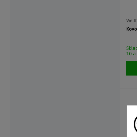
Weltb
Kovov
Skl
10 a