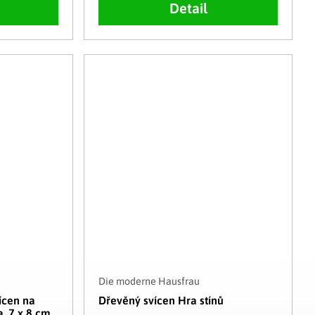
Detail
Die moderne Hausfrau
ícen na
Dřevěný svícen Hra stínů
a, 7 x 8 cm