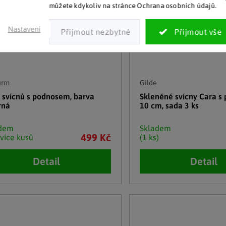
můžete kdykoliv na stránce Ochrana osobních údajů.
Nastavení
urm
Gilde
 svícnů s podnosem, barva
Skleněné svícny Cara s 
rná
10 cm, sada 3 ks
adem
Skladem
499 Kč
 více kusů
(1 ks)
Detail
Detail