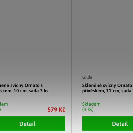
Gilde
něné svícny Ornato s
Skleněné svícny Ornato
ěskem, 10 cm, sada 3 ks
přívěskem, 11 cm, sada 
adem
Skladem
579 Kč
)
(3 ks)
Detail
Detail