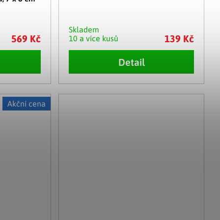
Skladem
569 Kč
139 Kč
10 a více kusů
Detail
Akční cena