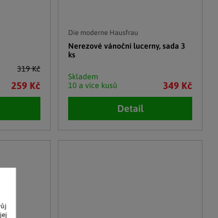
Die moderne Hausfrau
Nerezové vánoční lucerny, sada 3
ks
319 Kč
Skladem
259 Kč
349 Kč
10 a více kusů
Detail
vůj
jej