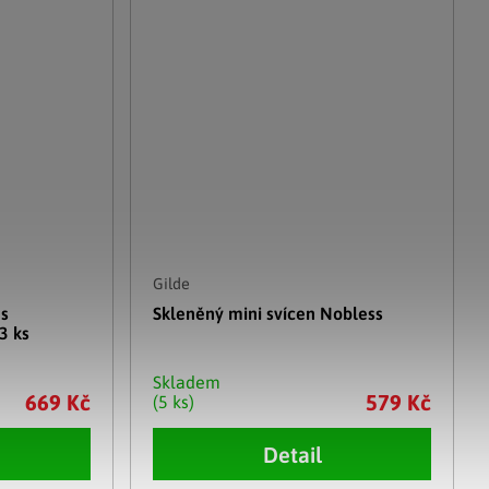
Gilde
 s
Skleněný mini svícen Nobless
3 ks
Skladem
669 Kč
579 Kč
(5 ks)
Detail