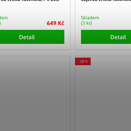
adem
Skladem
649 Kč
)
(3 ks)
Detail
Detail
–18 %