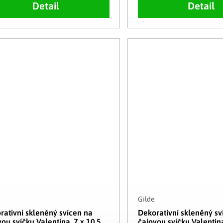
Detail
Detail
Gilde
rativní skleněný svícen na
Dekorativní skleněný sv
vou svíčku Valentina, 7 x 10,5
čajovou svíčku Valentin