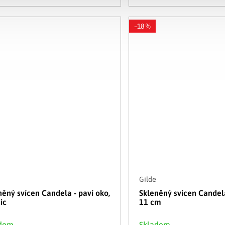
–18 %
Gilde
něný svícen Candela - paví oko,
Skleněný svícen Candela
ic
11 cm
adem
Skladem