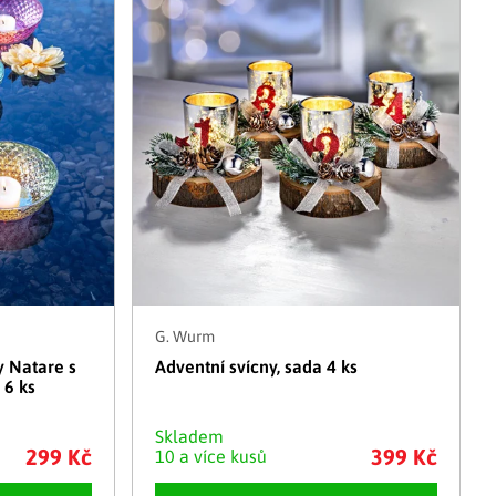
G. Wurm
y Natare s
Adventní svícny, sada 4 ks
 6 ks
Skladem
299 Kč
399 Kč
10 a více kusů