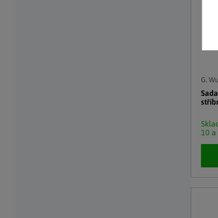
G. W
Sada
stříb
Skl
10 a