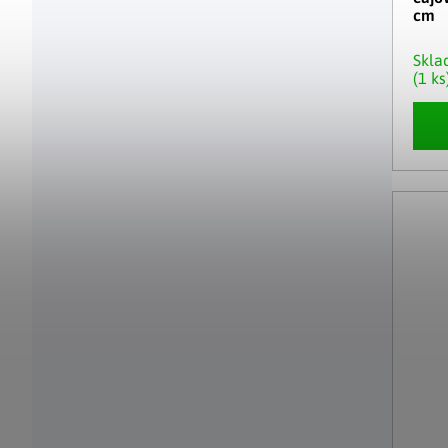
cm
Skl
(1 ks