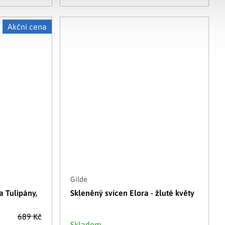
Akční cena
Gilde
 Tulipány,
Skleněný svícen Elora - žluté květy
689 Kč
Skladem