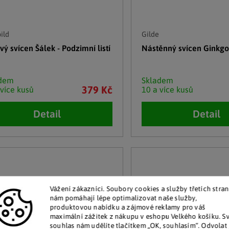
ild
Gilde
ý svícen Šálek - Podzimní listí
Nástěnný svícen Ginkgo
adem
Skladem
379 Kč
 více kusů
10 a více kusů
Detail
Detail
Vážení zákazníci. Soubory cookies a služby třetích stran
nám pomáhají lépe optimalizovat naše služby,
produktovou nabídku a zájmové reklamy pro váš
maximální zážitek z nákupu v eshopu Velkého košíku. S
souhlas nám udělíte tlačítkem „OK, souhlasím“. Odvolat 