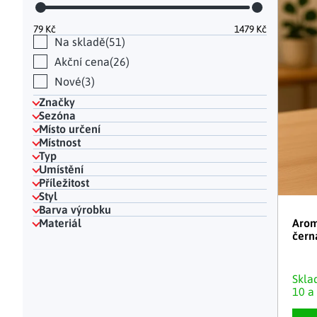
Hodinky a bižuterie
Dekorace na hrob
Kuchyňské police
Doplňky
Drobné organizéry
Ohniště
Úložné boxy
|
79
Kč
1479
Kč
Na skladě
51
Akční cena
26
Nové
3
Značky
Sezóna
Místo určení
Místnost
Typ
Umístění
Příležitost
Styl
Barva výrobku
Arom
Materiál
čern
Skl
10 a