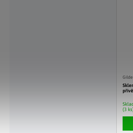
Gilde
Skle
přív
Skl
(3 ks