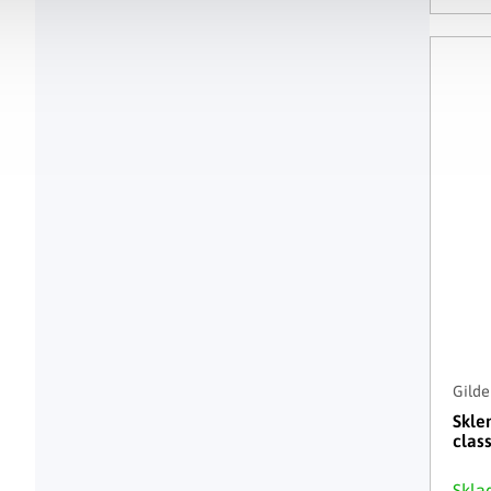
Gilde
Skle
class
Skl