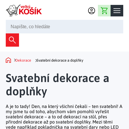
Přejít na obsah
Nákupní košík
245 008 200
Dekorace
Bytové dekorace
Domácnost
Dekorace
Svatební dekorace a doplňky
Domů
Zahradní dekorace
Bytový textil
Kuchyně
Svatební dekorace a
Květiny a věnce
Domácí elektro
Kuchyňské pomůcky
doplňky
Nábytek
Světelné dekorace
Předsíň a chodba
Prostírání a stolování
Koupelnový nábytek
Zahrada
Fontány a kašny
Koupelna a záchod
A je to tady! Den, na který všichni čekali – ten svatební! A
Příprava nápojů
Nábytek do předsíně
my jsme tu od toho, abychom vám pomohli vyřešit
Velikonoční dekorace
Zahradní doplňky
Volný čas
svatební dekorace – a to od dekorací na stůl, přes
Ložnice a šatna
Grilování a smažení
přírodní dekorace až po svatební doplňky. Mezi těmi
Nábytek do ložnice
Dekorace na hrob
Zahradní nábytek
vede například pokladnička na svatební dary nebo LED
Úklidové prostředky
Auto příslušenství