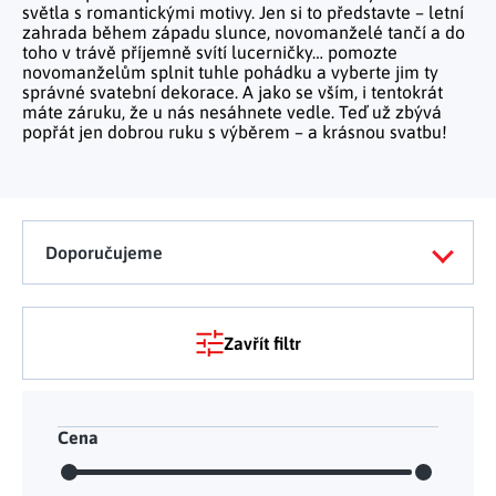
Tělo a zdraví
Uchovávání potravin
světla s romantickými motivy. Jen si to představte – letní
Kancelářský nábytek
Figurky a sošky
Práce na zahradě
zahrada během západu slunce, novomanželé tančí a do
Organizace domácnosti
Cestování
Mytí nádobí a úklid
Kosmetika
toho v trávě příjemně svítí lucerničky… pomozte
Inspirace
Kuchyňský nábytek
Vánoční dekorace
novomanželům splnit tuhle pohádku a vyberte jim ty
Plašiče škůdců
Kancelář a komunikace
Outdoor
správné svatební dekorace. A jako se vším, i tentokrát
Kuchyňské police
Fitness a sport
Dětský nábytek
Tipy na dárky
máte záruku, že u nás nesáhnete vedle. Teď už zbývá
Dílna a nářadí
Chovatelské potřeby
popřát jen dobrou ruku s výběrem – a krásnou svatbu!
Pečení a vaření
Masáže a relax
Doplňky
Kempování
Venkovní osvětlení
Kreativní tvoření
Osobní hygiena
Nábytek do obýváku
Užijte si léto naplno
Venkovní grilování
Hračky a hry
Zdravotní pomůcky
Citrusové léto
Lapače hmyzu
Doporučujeme
Móda
Vše pro zahradní párty
Solární vychytávky na zahradu
Zavřít filtr
Jarní květinové kolekce
Výprodej
Cena
Dárkové poukazy