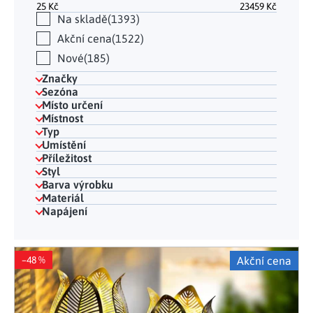
25
Kč
23459
Kč
Na skladě
1393
Akční cena
1522
Nové
185
Značky
Sezóna
Místo určení
Místnost
Typ
Umístění
Příležitost
Styl
Barva výrobku
Materiál
Napájení
Výpis produktů
–48 %
Akční cena