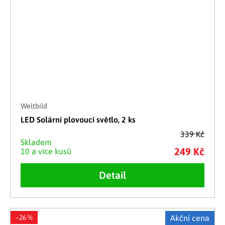
Weltbild
LED Solární plovoucí světlo, 2 ks
339 Kč
Skladem
249 Kč
10 a více kusů
Detail
–26 %
Akční cena