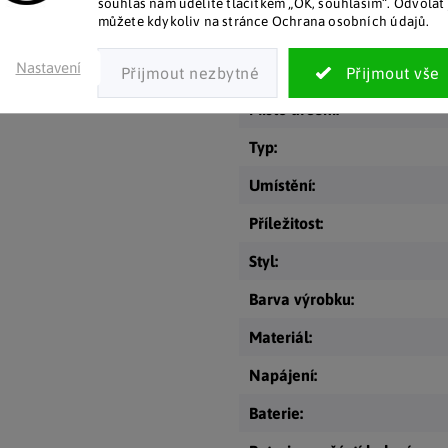
souhlas nám udělíte tlačítkem „OK, souhlasím“. Odvolat 
y. Se spínačem ON/OFF.
můžete kdykoliv na stránce Ochrana osobních údajů.
Kategorie
:
Nastavení
EAN
:
Místo určení
:
Typ
:
Umístění
:
Příležitost
:
Styl
:
Barva výrobku
:
Materiál
:
Napájení
:
Baterie
: