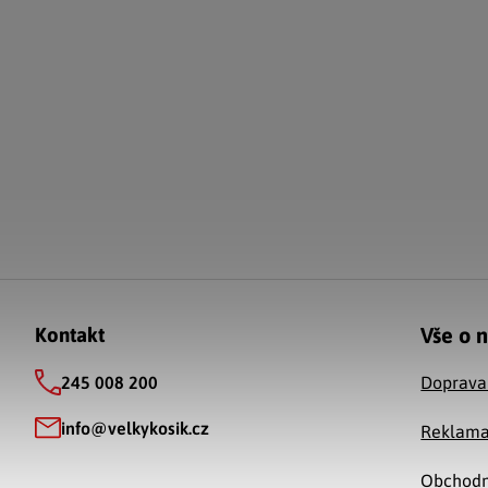
Zápatí
Vše o 
Kontakt
245 008 200
Doprava
info
@
velkykosik.cz
Reklama
Obchodn