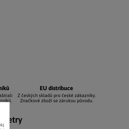
níků
EU distribuce
sbírali
Z českých skladů pro české zákazníky.
zníků.
Značkové zboží se zárukou původu.
ametry
vůj