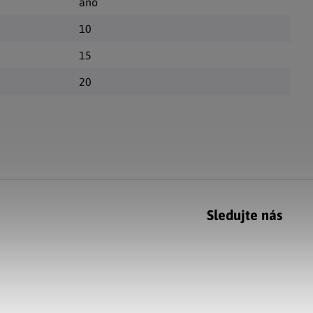
ano
10
15
20
Sledujte nás