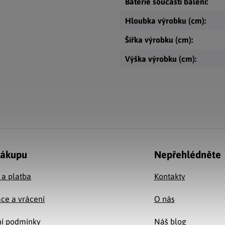
Baterie součástí balení
:
Hloubka výrobku (cm)
:
Šířka výrobku (cm)
:
Výška výrobku (cm)
:
nákupu
Nepřehlédněte
 a platba
Kontakty
ce a vrácení
O nás
í podmínky
Náš blog