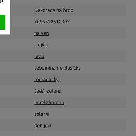
jej
Dekorace na hrob
4055512510307
na ven
stojící
hrob
vzpomínáme
,
dušičky
romantický
šedá
,
zelená
umělý kámen
solární
dobíjecí