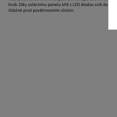
hrob. Díky solárnímu panelu kříž s LED diodou svítí do tm
Odolné proti povětrnostním vlivům.