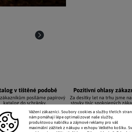
talog v tištěné podobě
Pozitivní ohlasy zákaz
 zákazníkům posíláme papírový
Za desítky let na trhu jsme na
katalog do schránky.
stovky tisíc spokojených záka
Vážení zákazníci. Soubory cookies a služby třetích stran
nám pomáhají lépe optimalizovat naše služby,
Doplňkové par
produktovou nabídku a zájmové reklamy pro váš
maximální zážitek z nákupu v eshopu Velkého košíku. S
je důstojnou dekorací na