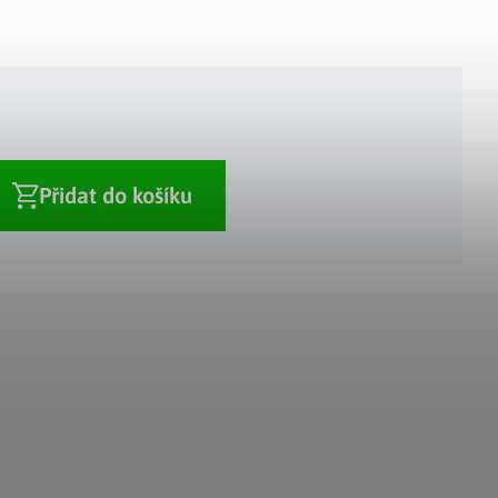
Adventní kalendáře
Adventní svícny
|
|
Adventní věnce
Vánoční osvětlení
|
|
Vánoční ozdoby
Vánoční vesnička
|
Přidat do košíku