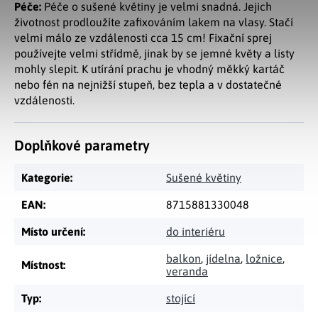
Péče:
Péče o sušené květiny je velmi snadná. Jejich
životnost prodloužíte zafixováním lakem na vlasy. Stačí
velmi málo ze vzdálenosti cca 15 cm! Fixační sprej
používejte velmi střídmě, jinak by se jemné květy a listy
mohly slepit. K utírání prachu je vhodný měkký kartáč
nebo fén na nejnižší stupeň, bez tepla a v dostatečné
vzdálenosti.
Doplňkové parametry
Kategorie
:
Sušené květiny
EAN
:
8715881330048
Místo určení
:
do interiéru
balkon
,
jídelna
,
ložnice
,
Místnost
:
veranda
Typ
:
stojící