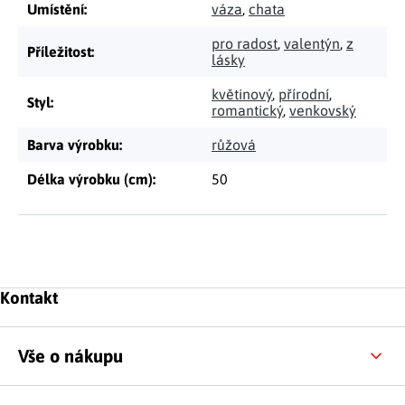
Umístění
:
váza
,
chata
pro radost
,
valentýn
,
z
Příležitost
:
lásky
květinový
,
přírodní
,
Styl
:
romantický
,
venkovský
Barva výrobku
:
růžová
Délka výrobku (cm)
:
50
Zápatí
Kontakt
Vše o nákupu