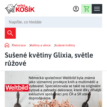
Přejít na obsah
Nákupní košík
245 008 200
Dekorace
Dekorace
Květiny a věnce
Sušené květiny
Bytové dekorace
Domů
Domácnost
Sušené květiny Glixia, světle
Zahradní dekorace
Bytový textil
růžové
Kuchyně
Květiny a věnce
Domácí elektro
Kuchyňské pomůcky
Nábytek
Světelné dekorace
Německá společnost Weltbild byla známá
Předsíň a chodba
Prostírání a stolování
jako významný prodejce knih a multimédií a
Koupelnový nábytek
Zahrada
Fontány a kašny
vydavatel. Specializovala se také na originální
Koupelna a záchod
Příprava nápojů
bytové a zahradní dekorace, které díky dřívější
Nábytek do předsíně
exkluzivní spolupráci pro ČR a SR stále
Velikonoční dekorace
Zahradní doplňky
Volný čas
Ložnice a šatna
doprodáváme.
Grilování a smažení
Nábytek do ložnice
Dekorace na hrob
Zahradní nábytek
Úklidové prostředky
Auto příslušenství