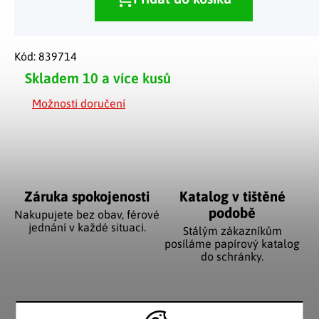
Kód:
839714
Skladem
10 a více kusů
Možnosti doručení
Záruka spokojenosti
Katalog v tištěné
podobě
Nakupujete bez obav, férové
jednání v každé situaci.
Stálým zákazníkům
posíláme papírový katalog
do schránky.