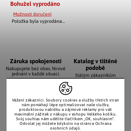
Bohužel vyprodáno
Možnosti doručení
Položka byla vyprodána…
Záruka spokojenosti
Katalog v tištěné
podobě
Nakupujete bez obav, férové
jednání v každé situaci.
Stálým zákazníkům
posíláme papírový katalog
do schránky.
Vážení zákazníci. Soubory cookies a služby třetích stran
nám pomáhají lépe optimalizovat naše služby,
produktovou nabídku a zájmové reklamy pro váš
Pozitivní ohlasy
EU distribuce
maximální zážitek z nákupu v eshopu Velkého košíku.
zákazníků
Svůj souhlas nám udělíte tlačítkem „OK, souhlasím“.
Z českých skladů pro české
Odvolat jej můžete kdykoliv na stránce Ochrana
zákazníky. Značkové zboží
Za desítky let na trhu jsme
osobních údajů.
se zárukou původu.