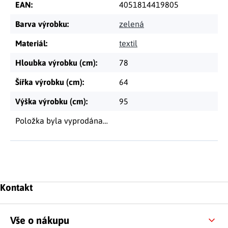
EAN
:
4051814419805
Barva výrobku
:
zelená
Materiál
:
textil
Hloubka výrobku (cm)
:
78
Šířka výrobku (cm)
:
64
Výška výrobku (cm)
:
95
Položka byla vyprodána…
Zápatí
Kontakt
Vše o nákupu