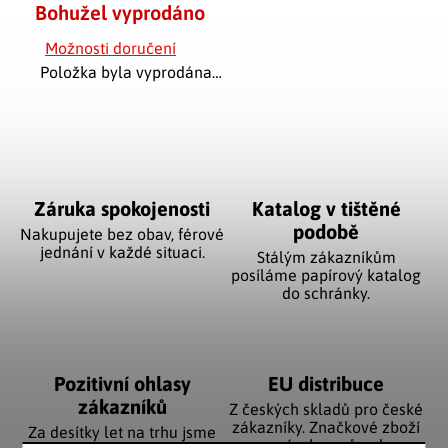
Bohužel vyprodáno
Možnosti doručení
Položka byla vyprodána…
Záruka spokojenosti
Katalog v tištěné
podobě
Nakupujete bez obav, férové
jednání v každé situaci.
Stálým zákazníkům
posíláme papírový katalog
do schránky.
Pozitivní ohlasy
EU distribuce
zákazníků
Z českých skladů pro české
zákazníky. Značkové zboží
Za desítky let na trhu jsme
se zárukou původu.