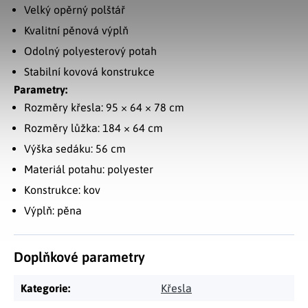
Velký opěrný polštář
Kvalitní pěnová výplň
Odolný polyesterový potah
Stabilní kovová konstrukce
Parametry:
Rozměry křesla: 95 × 64 × 78 cm
Rozměry lůžka: 184 × 64 cm
Výška sedáku: 56 cm
Materiál potahu: polyester
Konstrukce: kov
Výplň: pěna
Doplňkové parametry
Kategorie
:
Křesla