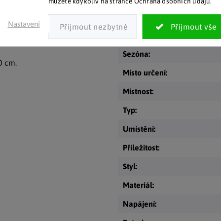
můžete kdykoliv na stránce Ochrana osobních údajů.
m) se přes den díky
Kategorie
:
že navodí příjemnou
Nastavení
EAN
:
í, plot nebo keř.
Sezóna
:
0 cm.
Místo určení
:
Místnost
:
Typ
:
Umístění
:
Příležitost
:
Styl
:
Materiál
:
Napájení
: