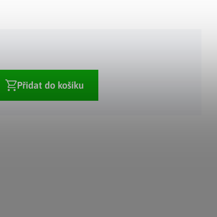
Adventní kalendáře
Adventní svícny
|
|
Adventní věnce
Vánoční osvětlení
|
|
Vánoční ozdoby
Vánoční vesnička
|
Přidat do košíku