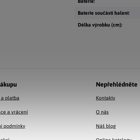
Baterie
:
Baterie součástí balení
:
Délka výrobku (cm)
:
nákupu
Nepřehlédněte
 a platba
Kontakty
ce a vrácení
O nás
í podmínky
Náš blog