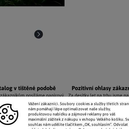
talog v tištěné podobě
Pozitivní ohlasy zákaz
 zákazníkům posíláme papírový
Za desítky let na trhu jsme na
katalog do schránky.
stovky tisíc spokojených záka
Vážení zákazníci. Soubory cookies a služby třetích stran
nám pomáhají lépe optimalizovat naše služby,
produktovou nabídku a zájmové reklamy pro váš
Doplňkové par
maximální zážitek z nákupu v eshopu Velkého košíku. S
souhlas nám udělíte tlačítkem „OK, souhlasím“. Odvolat 