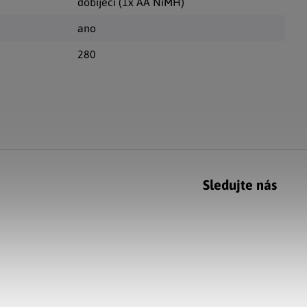
dobíjecí (1x AA NiMH)
ano
280
Sledujte nás