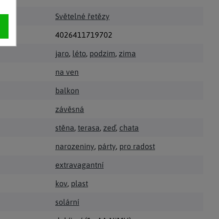
Světelné řetězy
4026411719702
jaro
,
léto
,
podzim
,
zima
na ven
balkon
závěsná
stěna
,
terasa
,
zeď
,
chata
narozeniny
,
párty
,
pro radost
extravagantní
kov
,
plast
solární