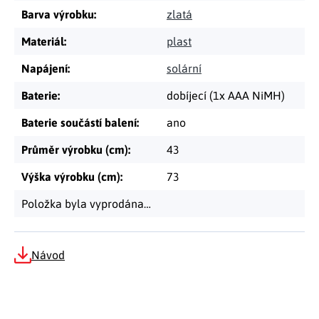
Barva výrobku
:
zlatá
Materiál
:
plast
Napájení
:
solární
Baterie
:
dobíjecí (1x AAA NiMH)
Baterie součástí balení
:
ano
Průměr výrobku (cm)
:
43
Výška výrobku (cm)
:
73
Položka byla vyprodána…
Návod