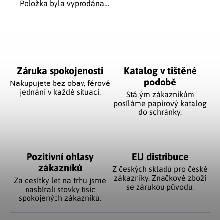
Položka byla vyprodána…
Záruka spokojenosti
Katalog v tištěné
podobě
Nakupujete bez obav, férové
jednání v každé situaci.
Stálým zákazníkům
posíláme papírový katalog
do schránky.
Pozitivní ohlasy
EU distribuce
zákazníků
Z českých skladů pro české
zákazníky. Značkové zboží
Za desítky let na trhu jsme
se zárukou původu.
nasbírali stovky tisíc
spokojených zákazníků.