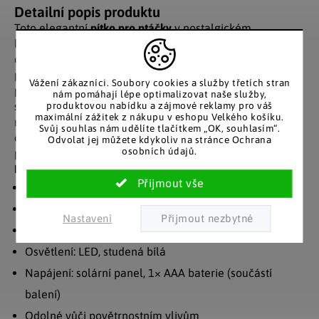
Detailní popis produktu
Toto elegantní
pítko pro ptáčky
v nostalgickém
bronzovém vzhledu přinese do zahrady život i příjemné
osvětlení. Prostorná miska vybízí opeřené návštěvníky k
pití i osvěžující koupeli, zatímco integrované
LED světlo
Vážení zákazníci. Soubory cookies a služby třetích stran
promění po setmění tuto
solární dekoraci
v působivý
nám pomáhají lépe optimalizovat naše služby,
produktovou nabídku a zájmové reklamy pro váš
světelný prvek. Díky solárnímu napájení se během dne
maximální zážitek z nákupu v eshopu Velkého košíku.
nabíjí sluneční energií a večer automaticky rozsvítí
Svůj souhlas nám udělíte tlačítkem „OK, souhlasím“.
chladně bílým světlem. Stylová
dekorace na zahradu
Odvolat jej můžete kdykoliv na stránce Ochrana
osobních údajů.
potěší nejen milovníky ptáků.
Detaily:
Rozměry: Ø 43 × 73 cm
Objem: 2,5 l
Nastavení
Materiál: polypropylen, polystyrol
Osvětlení: LED, studená bílá
Napájení: solární panel, 1× AAA baterie (součástí
balení)
Odolné vůči povětrnostním vlivům