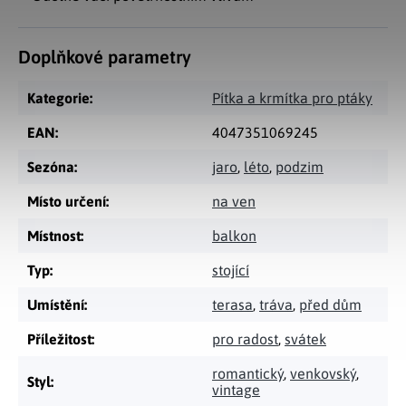
Doplňkové parametry
Kategorie
:
Pítka a krmítka pro ptáky
EAN
:
4047351069245
Sezóna
:
jaro
,
léto
,
podzim
Místo určení
:
na ven
Místnost
:
balkon
Typ
:
stojící
Umístění
:
terasa
,
tráva
,
před dům
Příležitost
:
pro radost
,
svátek
romantický
,
venkovský
,
Styl
:
vintage