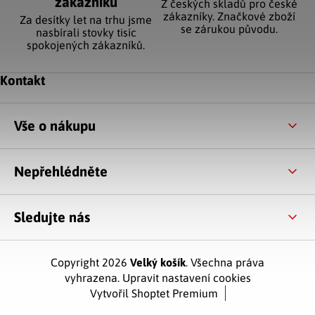
zákazníků
Z českých skladů pro české
zákazníky. Značkové zboží
Za desítky let na trhu jsme
se zárukou původu.
nasbírali stovky tisíc
spokojených zákazníků.
Zápatí
Kontakt
Vše o nákupu
Nepřehlédněte
Sledujte nás
Copyright 2026
Velký košík
. Všechna práva
vyhrazena.
Upravit nastavení cookies
Vytvořil Shoptet Premium