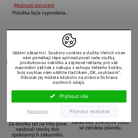
Možnosti doručení
Položka byla vyprodána…
Vážení zákazníci. Soubory cookies a služby třetích stran
Záruka spokojenosti
Katalog v tištěné
nám pomáhají lépe optimalizovat naše služby,
podobě
Nakupujete bez obav, férové
produktovou nabídku a zájmové reklamy pro váš
maximální zážitek z nákupu v eshopu Velkého košíku.
jednání v každé situaci.
Stálým zákazníkům
Svůj souhlas nám udělíte tlačítkem „OK, souhlasím“.
posíláme papírový katalog
Odvolat jej můžete kdykoliv na stránce Ochrana
do schránky.
osobních údajů.
Pozitivní ohlasy
EU distribuce
Nastavení
zákazníků
Z českých skladů pro české
zákazníky. Značkové zboží
Za desítky let na trhu jsme
se zárukou původu.
nasbírali stovky tisíc
spokojených zákazníků.