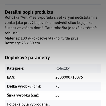
Detailní popis produktu
Rohožka "Antik" se vypořádá s veškerými nečistotami z
venku jako pravý bojovník a medvědí silou bojuje za
čistotu ve vašem domě. Tato rohožka je také extrémně
robustní.
Materiál: 100 % kokosové vlákno, tvrdá pryž
Rozměry: 75 x 50 cm
Doplňkové parametry
Kategorie
:
Rohožky
EAN
:
2000000710075
Délka výrobku (cm)
:
75
Šířka výrobku (cm)
:
50
Položka byla vyprodána…