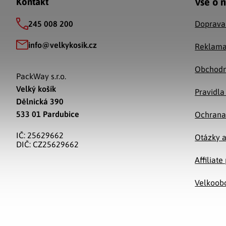
Vše o 
Kontakt
245 008 200
Doprava
info
@
velkykosik.cz
Reklama
Obchodn
PackWay s.r.o.
Velký košík
Pravidla
Dělnická 390
533 01 Pardubice
Ochrana
IČ: 25629662
Otázky 
DIČ: CZ25629662
Affiliat
Velkoob