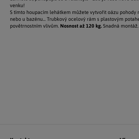
venku!
S tímto houpacím lehátkem můžete vytvořit oázu pohody n
nebo u bazénu... Trubkový ocelový rám s plastovým pota
povětrnostním vlivům.
Nosnost až 120 kg.
Snadná montáž.
Zápatí