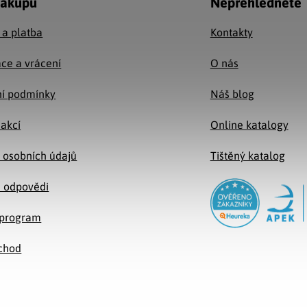
nákupu
Nepřehlédněte
 a platba
Kontakty
ce a vrácení
O nás
í podmínky
Náš blog
 akcí
Online katalogy
 osobních údajů
Tištěný katalog
a odpovědi
e program
chod