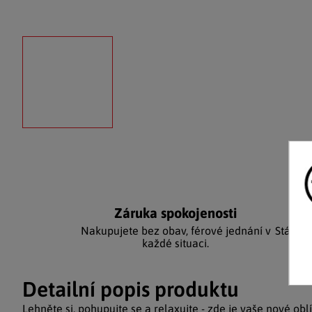
Záruka spokojenosti
Ka
Nakupujete bez obav, férové jednání v
Stálým
každé situaci.
Detailní popis produktu
Lehněte si, pohupujte se a relaxujte - zde je vaše nové ob