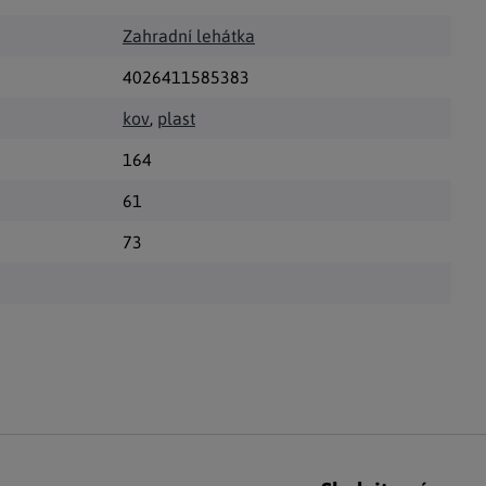
Zahradní lehátka
4026411585383
kov
,
plast
164
61
73