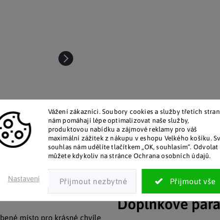
Vážení zákazníci. Soubory cookies a služby třetích stran
nám pomáhají lépe optimalizovat naše služby,
produktovou nabídku a zájmové reklamy pro váš
maximální zážitek z nákupu v eshopu Velkého košíku. S
souhlas nám udělíte tlačítkem „OK, souhlasím“. Odvolat 
talog v tištěné podobě
Pozitivní ohlasy zákaz
můžete kdykoliv na stránce Ochrana osobních údajů.
 zákazníkům posíláme papírový
Za desítky let na trhu jsme na
katalog do schránky.
stovky tisíc spokojených záka
Nastavení
Doplňkové par
líbené místo pro krásné chvíle