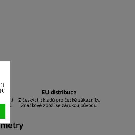
vůj
jej
níků
EU distribuce
sbírali
Z českých skladů pro české zákazníky.
zníků.
Značkové zboží se zárukou původu.
ametry