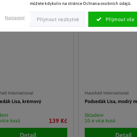
můžete kdykoliv na stránce Ochrana osobních údajů.
Nastavení
alt International
Haushalt International
edák Lisa, krémový
Podsedák Lisa, modrý 
adem
Skladem
139 Kč
 více kusů
10 a více kusů
Detail
Detail