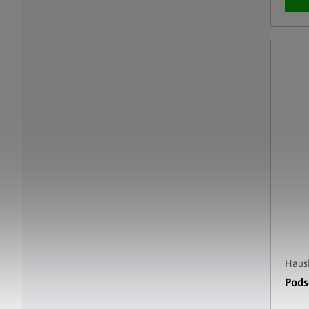
Haush
Pods