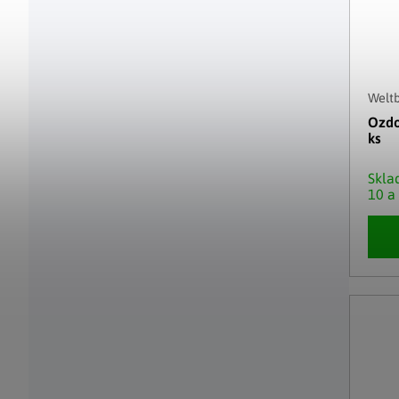
Weltb
Ozdo
ks
Skl
10 a