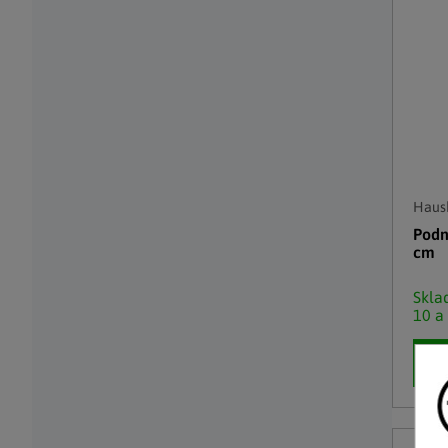
Haush
Podn
cm
Skl
10 a