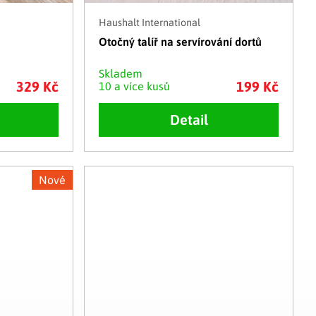
Haushalt International
Otočný talíř na servírování dortů
Skladem
329 Kč
199 Kč
10 a více kusů
Detail
Nové