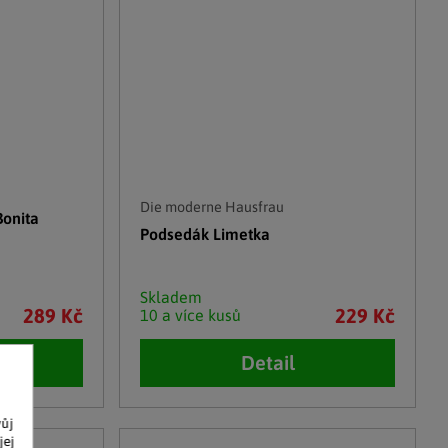
Die moderne Hausfrau
onita
Podsedák Limetka
Skladem
289 Kč
229 Kč
10 a více kusů
Detail
vůj
jej