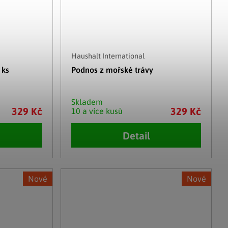
Haushalt International
 ks
Podnos z mořské trávy
Skladem
329 Kč
329 Kč
10 a více kusů
Detail
Nové
Nové