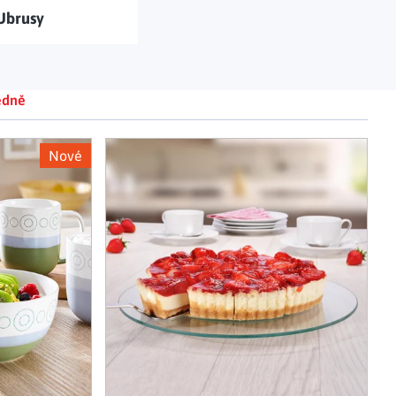
Ubrusy
Adventní kalendáře
Adventní svícny
|
|
Adventní věnce
Vánoční osvětlení
|
|
Vánoční ozdoby
Vánoční vesnička
|
edně
Nové