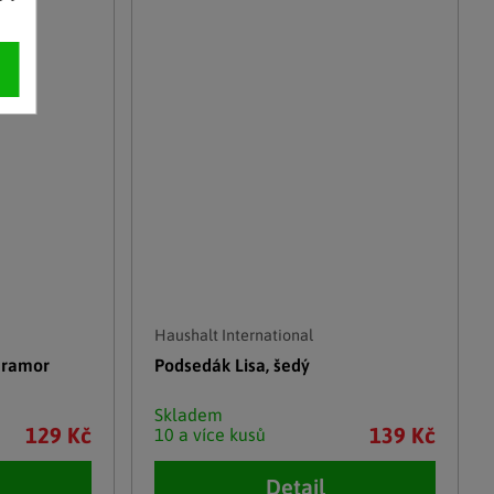
Haushalt International
mramor
Podsedák Lisa, šedý
Skladem
129 Kč
139 Kč
10 a více kusů
Detail