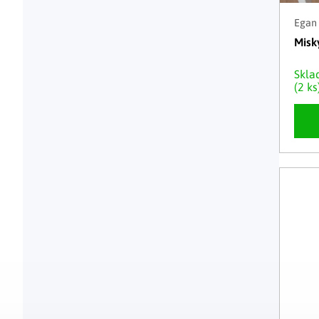
Egan
Misk
Skl
(2 ks