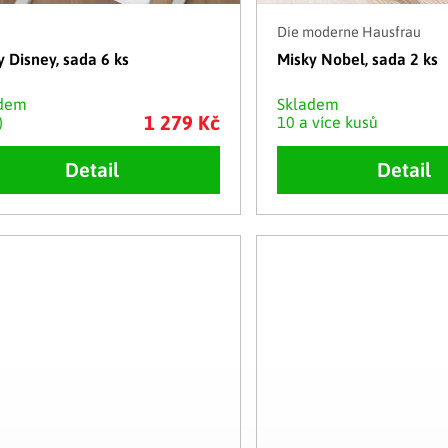
Die moderne Hausfrau
y Disney, sada 6 ks
Misky Nobel, sada 2 ks
adem
Skladem
1 279 Kč
)
10 a více kusů
Detail
Detail