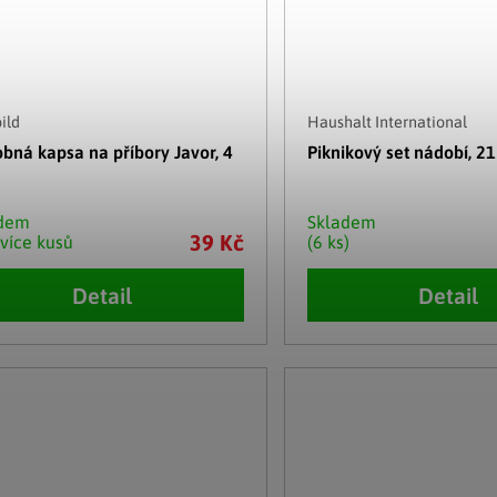
ild
Haushalt International
bná kapsa na příbory Javor, 4
Piknikový set nádobí, 21
adem
Skladem
39 Kč
 více kusů
(6 ks)
Detail
Detail