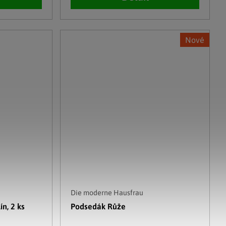
Nové
Die moderne Hausfrau
n, 2 ks
Podsedák Růže