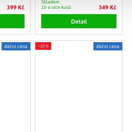
Skladem
399 Kč
349 Kč
10 a více kusů
Detail
Akční cena
–23 %
Akční cena