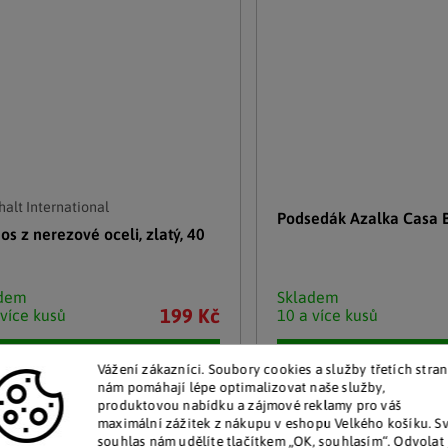
alt International
Podsedák Azalka Casa B
os z nerezové oceli, zlatý, 40
adem
Skladem
199 Kč
 více kusů
10 a více kusů
Detail
Detail
Vážení zákazníci. Soubory cookies a služby třetích stran
nám pomáhají lépe optimalizovat naše služby,
produktovou nabídku a zájmové reklamy pro váš
maximální zážitek z nákupu v eshopu Velkého košíku. S
souhlas nám udělíte tlačítkem „OK, souhlasím“. Odvolat 