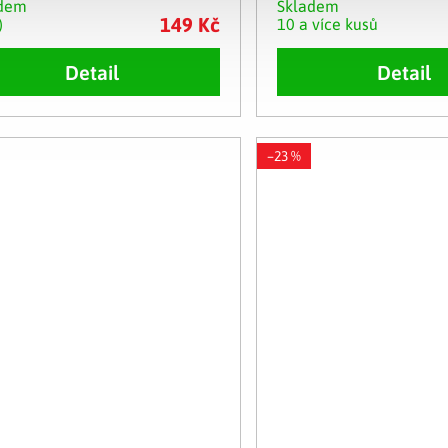
adem
Skladem
149 Kč
)
10 a více kusů
Detail
Detail
–23 %