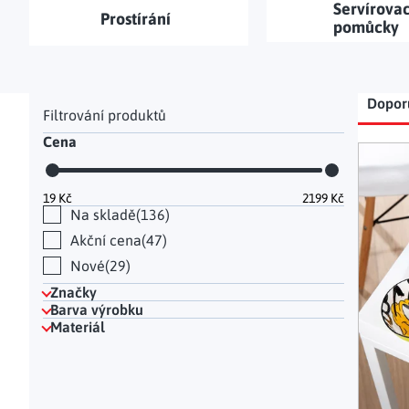
Servírovac
Hodinky a bižuterie
Dekorace na hrob
Kuchyňské police
Doplňky
Prostírání
pomůcky
Drobné organizéry
Ohniště
Úložné boxy
|
Postranní panel
Řaz
Dopor
Cena
Výp
19
Kč
2199
Kč
Na skladě
136
Akční cena
47
Nové
29
Značky
Barva výrobku
Materiál