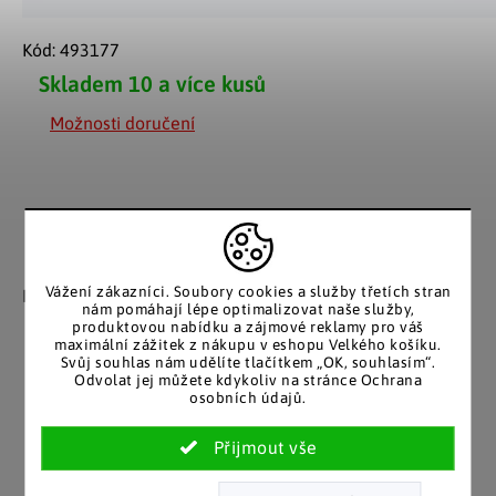
Kód:
493177
Skladem
10 a více kusů
Možnosti doručení
Záruka spokojenosti
Katalog v tištěné
podobě
Vážení zákazníci. Soubory cookies a služby třetích stran
Nakupujete bez obav, férové
nám pomáhají lépe optimalizovat naše služby,
jednání v každé situaci.
Stálým zákazníkům
produktovou nabídku a zájmové reklamy pro váš
posíláme papírový katalog
maximální zážitek z nákupu v eshopu Velkého košíku.
do schránky.
Svůj souhlas nám udělíte tlačítkem „OK, souhlasím“.
Odvolat jej můžete kdykoliv na stránce Ochrana
osobních údajů.
Pozitivní ohlasy
EU distribuce
zákazníků
Z českých skladů pro české