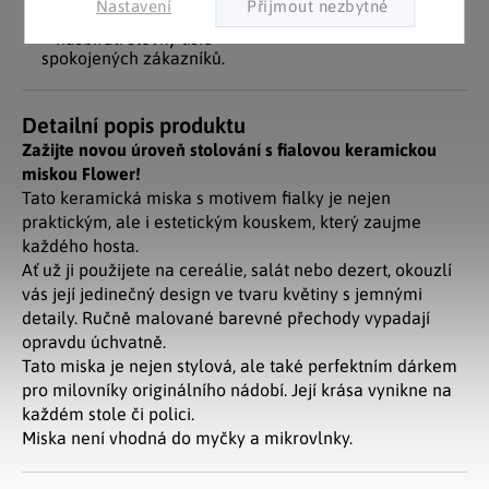
Nastavení
zákazníky. Značkové zboží
Za desítky let na trhu jsme
se zárukou původu.
nasbírali stovky tisíc
spokojených zákazníků.
Detailní popis produktu
Zažijte novou úroveň stolování s fialovou keramickou
miskou Flower!
Tato keramická miska s motivem fialky je nejen
praktickým, ale i estetickým kouskem, který zaujme
každého hosta.
Ať už ji použijete na cereálie, salát nebo dezert, okouzlí
vás její jedinečný design ve tvaru květiny s jemnými
detaily. Ručně malované barevné přechody vypadají
opravdu úchvatně.
Tato miska je nejen stylová, ale také perfektním dárkem
pro milovníky originálního nádobí. Její krása vynikne na
každém stole či polici.
Miska není vhodná do myčky a mikrovlnky.