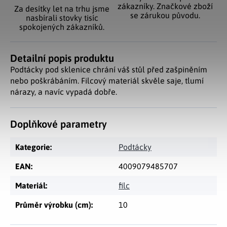
zákazníky. Značkové zboží
Za desítky let na trhu jsme
se zárukou původu.
nasbírali stovky tisíc
spokojených zákazníků.
Detailní popis produktu
Podtácky pod sklenice chrání váš stůl před zašpiněním
nebo poškrábáním. Filcový materiál skvěle saje, tlumí
nárazy, a navíc vypadá dobře.
Doplňkové parametry
Kategorie
:
Podtácky
EAN
:
4009079485707
Materiál
:
filc
Průměr výrobku (cm)
:
10