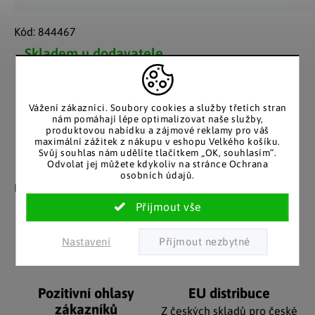
Kód:
844467
Skladem u dodavatele
Možnosti doručení
Vážení zákazníci. Soubory cookies a služby třetích stran
nám pomáhají lépe optimalizovat naše služby,
produktovou nabídku a zájmové reklamy pro váš
maximální zážitek z nákupu v eshopu Velkého košíku.
Svůj souhlas nám udělíte tlačítkem „OK, souhlasím“.
Odvolat jej můžete kdykoliv na stránce Ochrana
Záruka spokojenosti
Katalog v tištěné
osobních údajů.
podobě
Nakupujete bez obav, férové
jednání v každé situaci.
Stálým zákazníkům
posíláme papírový katalog
do schránky.
Nastavení
Pozitivní ohlasy
EU distribuce
zákazníků
Z českých skladů pro české