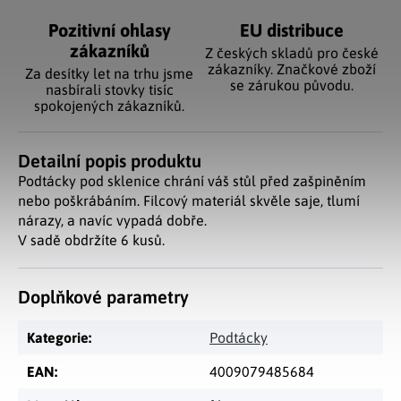
Pozitivní ohlasy
EU distribuce
zákazníků
Z českých skladů pro české
zákazníky. Značkové zboží
Za desítky let na trhu jsme
se zárukou původu.
nasbírali stovky tisíc
spokojených zákazníků.
Detailní popis produktu
Podtácky pod sklenice chrání váš stůl před zašpiněním
nebo poškrábáním. Filcový materiál skvěle saje, tlumí
nárazy, a navíc vypadá dobře.
V sadě obdržíte 6 kusů.
Doplňkové parametry
Kategorie
:
Podtácky
EAN
:
4009079485684