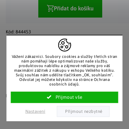
Přidat do košíku
Kód:
844453
Skladem
10 a více kusů
Možnosti doručení
Vážení zákazníci. Soubory cookies a služby třetích stran
nám pomáhají lépe optimalizovat naše služby,
produktovou nabídku a zájmové reklamy pro váš
maximální zážitek z nákupu v eshopu Velkého košíku.
Svůj souhlas nám udělíte tlačítkem „OK, souhlasím“.
Odvolat jej můžete kdykoliv na stránce Ochrana
osobních údajů.
Záruka spokojenosti
Katalog v tištěné
podobě
Nakupujete bez obav, férové
jednání v každé situaci.
Stálým zákazníkům
posíláme papírový katalog
Nastavení
do schránky.