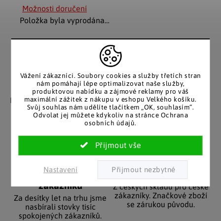
Možnosti doručení
Položka byla vyprodána…
Vážení zákazníci. Soubory cookies a služby třetích stran
nám pomáhají lépe optimalizovat naše služby,
Záruka spokojenosti
Katalog v tištěné
produktovou nabídku a zájmové reklamy pro váš
podobě
maximální zážitek z nákupu v eshopu Velkého košíku.
Nakupujete bez obav, férové
Svůj souhlas nám udělíte tlačítkem „OK, souhlasím“.
jednání v každé situaci.
Stálým zákazníkům
Odvolat jej můžete kdykoliv na stránce Ochrana
posíláme papírový katalog
osobních údajů.
do schránky.
Nastavení
Pozitivní ohlasy
EU distribuce
zákazníků
Z českých skladů pro české
zákazníky. Značkové zboží
Za desítky let na trhu jsme
se zárukou původu.
nasbírali stovky tisíc
spokojených zákazníků.