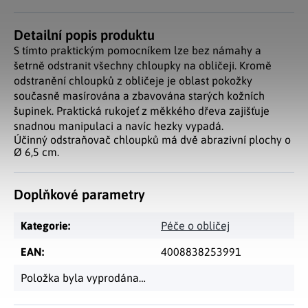
Detailní popis produktu
S tímto praktickým pomocníkem lze bez námahy a
šetrně odstranit všechny chloupky na obličeji. Kromě
odstranění chloupků z obličeje je oblast pokožky
současně masírována a zbavována starých kožních
šupinek. Praktická rukojeť z měkkého dřeva zajišťuje
snadnou manipulaci a navíc hezky vypadá.
Účinný odstraňovač chloupků má dvě abrazivní plochy o
Ø 6,5 cm.
Doplňkové parametry
Kategorie
:
Péče o obličej
EAN
:
4008838253991
Položka byla vyprodána…