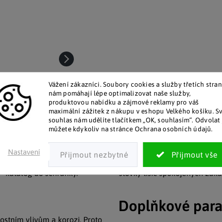
Vážení zákazníci. Soubory cookies a služby třetích stran
nám pomáhají lépe optimalizovat naše služby,
produktovou nabídku a zájmové reklamy pro váš
maximální zážitek z nákupu v eshopu Velkého košíku. S
souhlas nám udělíte tlačítkem „OK, souhlasím“. Odvolat 
můžete kdykoliv na stránce Ochrana osobních údajů.
talog v tištěné podobě
Pozitivní ohlasy zákaz
Nastavení
 zákazníkům posíláme papírový
Za desítky let na trhu jsme na
katalog do schránky.
stovky tisíc spokojených záka
Doplňkové par
ostním vlivům a korozi. Proto