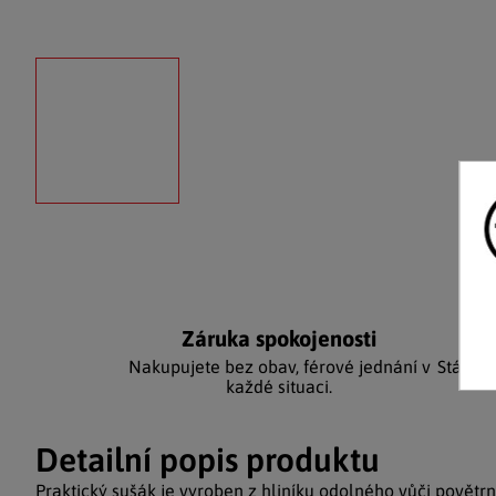
Záruka spokojenosti
Ka
Nakupujete bez obav, férové jednání v
Stálým
každé situaci.
Detailní popis produktu
Praktický sušák je vyroben z hliníku odolného vůči povětrn