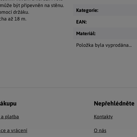
ě může být připevněn na stěnu.
Kategorie
:
pomocí držáku.
cha až 18 m.
EAN
:
Materiál
:
Položka byla vyprodána…
nákupu
Nepřehlédněte
 a platba
Kontakty
ce a vrácení
O nás