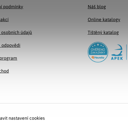
í podmínky
Náš blog
 akcí
Online katalogy
 osobních údajů
Tištěný katalog
a odpovědi
e program
chod
avit nastavení cookies