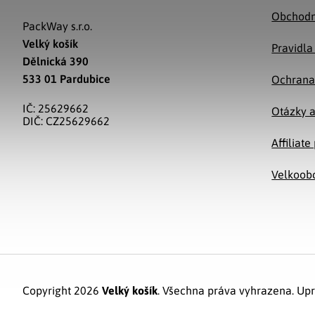
Obchodn
PackWay s.r.o.
Velký košík
Pravidla
Dělnická 390
533 01 Pardubice
Ochrana
IČ: 25629662
Otázky 
DIČ: CZ25629662
Affiliat
Velkoob
Copyright 2026
Velký košík
. Všechna práva vyhrazena.
Upr