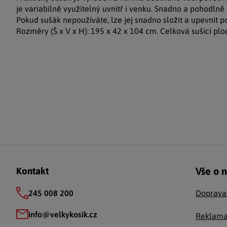
je variabilně využitelný uvnitř i venku. Snadno a pohodln
Pokud sušák nepoužíváte, lze jej snadno složit a upevnit 
Rozměry (Š x V x H): 195 x 42 x 104 cm. Celková sušící plo
Zápatí
Vše o 
Kontakt
245 008 200
Doprava
info
@
velkykosik.cz
Reklama