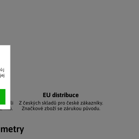
vůj
jej
níků
EU distribuce
sbírali
Z českých skladů pro české zákazníky.
zníků.
Značkové zboží se zárukou původu.
ametry