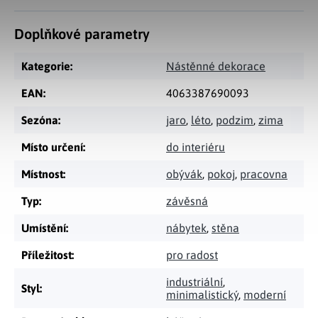
Doplňkové parametry
Kategorie
:
Nástěnné dekorace
EAN
:
4063387690093
Sezóna
:
jaro
,
léto
,
podzim
,
zima
Místo určení
:
do interiéru
Místnost
:
obývák
,
pokoj
,
pracovna
Typ
:
závěsná
Umístění
:
nábytek
,
stěna
Příležitost
:
pro radost
industriální
,
Styl
:
minimalistický
,
moderní