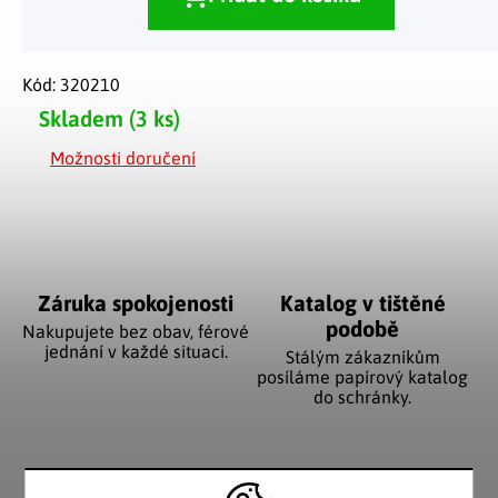
Kód:
320210
Skladem
(3 ks)
Možnosti doručení
Záruka spokojenosti
Katalog v tištěné
podobě
Nakupujete bez obav, férové
jednání v každé situaci.
Stálým zákazníkům
posíláme papírový katalog
do schránky.
Pozitivní ohlasy
EU distribuce