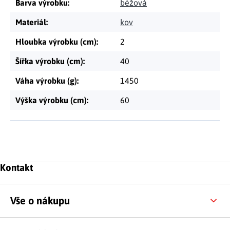
Barva výrobku
:
béžová
Materiál
:
kov
Hloubka výrobku (cm)
:
2
Šířka výrobku (cm)
:
40
Váha výrobku (g)
:
1450
Výška výrobku (cm)
:
60
Zápatí
Kontakt
Vše o nákupu