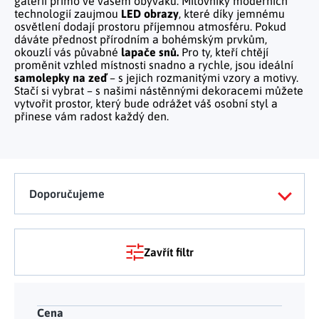
galerii přímo ve vašem obýváku. Milovníky moderních
Tělo a zdraví
Uchovávání potravin
Kancelářský nábytek
technologií zaujmou
LED obrazy
, které díky jemnému
Figurky a sošky
Práce na zahradě
Organizace domácnosti
Cestování
osvětlení dodají prostoru příjemnou atmosféru. Pokud
Mytí nádobí a úklid
Kosmetika
Inspirace
dáváte přednost přírodním a bohémským prvkům,
Kuchyňský nábytek
Vánoční dekorace
Plašiče škůdců
okouzlí vás půvabné
lapače snů.
Pro ty, kteří chtějí
Kancelář a komunikace
Outdoor
Kuchyňské police
Fitness a sport
proměnit vzhled místnosti snadno a rychle, jsou ideální
Dětský nábytek
Tipy na dárky
Dílna a nářadí
samolepky na zeď
– s jejich rozmanitými vzory a motivy.
Chovatelské potřeby
Pečení a vaření
Masáže a relax
Stačí si vybrat – s našimi nástěnnými dekoracemi můžete
Doplňky
Kempování
Venkovní osvětlení
vytvořit prostor, který bude odrážet váš osobní styl a
Kreativní tvoření
přinese vám radost každý den.
Osobní hygiena
Nábytek do obýváku
Užijte si léto naplno
Venkovní grilování
Hračky a hry
Zdravotní pomůcky
Citrusové léto
Lapače hmyzu
Móda
Vše pro zahradní párty
Doporučujeme
Solární vychytávky na zahradu
Jarní květinové kolekce
Zavřít filtr
Výprodej
Dárkové poukazy
Cena