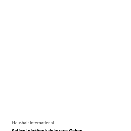
Haushalt International
Solární nástěnná dekorace Gekon