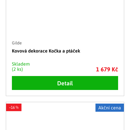
Gilde
Kovová dekorace Kočka a ptáček
Skladem
1 679 Kč
(2 ks)
Detail
–16 %
Akční cena