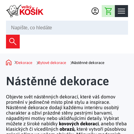
Přejít na obsah
Nákupní košík
245 008 200
Dekorace
Bytové dekorace
Domácnost
Dekorace
Bytové dekorace
Nástěnné dekorace
Domů
Zahradní dekorace
Bytový textil
Kuchyně
Nástěnné dekorace
Květiny a věnce
Domácí elektro
Kuchyňské pomůcky
Nábytek
Světelné dekorace
Objevte svět nástěnných dekorací, které váš domov
Předsíň a chodba
Prostírání a stolování
promění v jedinečné místo plné stylu a inspirace.
Koupelnový nábytek
Zahrada
Fontány a kašny
Nástěnné dekorace dodají každému interiéru osobitý
Koupelna a záchod
Příprava nápojů
charakter a oživí prázdné stěny pestrými barvami,
Nábytek do předsíně
nápaditými motivy nebo uklidňujícími detaily. Vybírat
Velikonoční dekorace
Zahradní doplňky
Volný čas
Ložnice a šatna
můžete z široké nabídky
kovových dekorací
, anebo třeba
Grilování a smažení
Nábytek do ložnice
klasických či vícedílných
obrazů,
které vytvoří působivou
Dekorace na hrob
Zahradní nábytek
Úklidové prostředky
Auto příslušenství