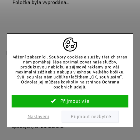
Položka byla vyprodána…
Záruka spokojenosti
Katalog v tištěné
podobě
Nakupujete bez obav, férové
Vážení zákazníci. Soubory cookies a služby třetích stran
jednání v každé situaci.
Stálým zákazníkům
nám pomáhají lépe optimalizovat naše služby,
posíláme papírový katalog
produktovou nabídku a zájmové reklamy pro váš
do schránky.
maximální zážitek z nákupu v eshopu Velkého košíku.
Svůj souhlas nám udělíte tlačítkem „OK, souhlasím“.
Odvolat jej můžete kdykoliv na stránce Ochrana
osobních údajů.
Pozitivní ohlasy
EU distribuce
zákazníků
Z českých skladů pro české
zákazníky. Značkové zboží
Za desítky let na trhu jsme
Nastavení
se zárukou původu.
nasbírali stovky tisíc
spokojených zákazníků.