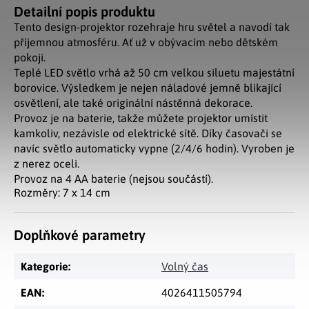
Detailní popis produktu
Tento design-projektor rozehraje hru světel a navodí tak
příjemnou atmosféru. Ať už v obývacím nebo dětském
pokoji.
Teplé LED světlo vrhá až 50 cm velkou siluetu majestátní
borovice. Výsledkem je nejen náladové jemně blikající
osvětlení, ale také originální nástěnná dekorace.
Provoz je na baterie, takže můžete projektor umístit
kamkoliv, nezávisle od elektrické sítě. Díky časovači se
navíc světlo automaticky vypne (2/4/6 hodin). Vyroben je
z nerez oceli.
Provoz na 4 AA baterie (nejsou součástí).
Rozměry: 7 x 14 cm
Doplňkové parametry
Kategorie
:
Volný čas
EAN
:
4026411505794