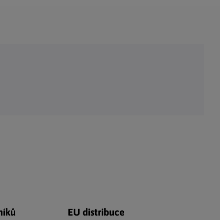
Adventní kalendáře
Adventní svícny
|
|
Adventní věnce
Vánoční osvětlení
|
|
Vánoční ozdoby
Vánoční vesnička
|
níků
EU distribuce