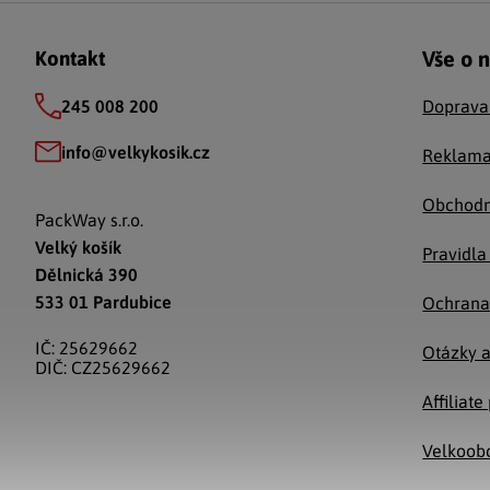
Zápatí
Vše o 
Kontakt
245 008 200
Doprava
info
@
velkykosik.cz
Reklama
Obchodn
PackWay s.r.o.
Velký košík
Pravidla
Dělnická 390
533 01 Pardubice
Ochrana
IČ: 25629662
Otázky 
DIČ: CZ25629662
Affiliat
Velkoob