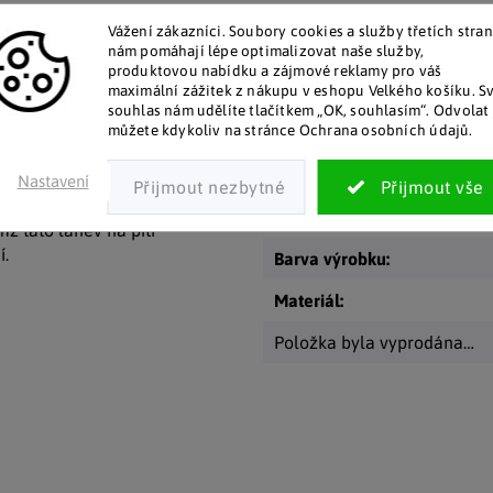
 zákazníkům posíláme papírový
Za desítky let na trhu jsme na
katalog do schránky.
stovky tisíc spokojených záka
Vážení zákazníci. Soubory cookies a služby třetích stran
nám pomáhají lépe optimalizovat naše služby,
produktovou nabídku a zájmové reklamy pro váš
maximální zážitek z nákupu v eshopu Velkého košíku. S
Doplňkové par
souhlas nám udělíte tlačítkem „OK, souhlasím“. Odvolat 
můžete kdykoliv na stránce Ochrana osobních údajů.
 společníkem pro vaše výlety.
álním řešením pro každodenní
Kategorie
:
Nastavení
 a zárukou kvality.
EAN
:
ž tato láhev na pití
í.
Barva výrobku
:
Materiál
:
Položka byla vyprodána…