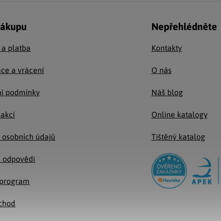
nákupu
Nepřehlédněte
 a platba
Kontakty
ce a vrácení
O nás
í podmínky
Náš blog
 akcí
Online katalogy
 osobních údajů
Tištěný katalog
a odpovědi
e program
chod