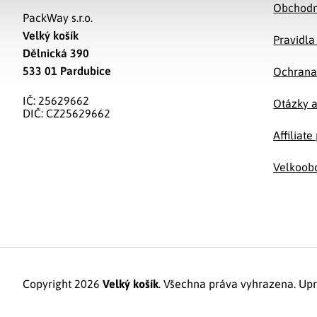
Obchodn
PackWay s.r.o.
Velký košík
Pravidla
Dělnická 390
533 01 Pardubice
Ochrana
IČ: 25629662
Otázky 
DIČ: CZ25629662
Affiliat
Velkoob
Copyright 2026
Velký košík
. Všechna práva vyhrazena.
Upr