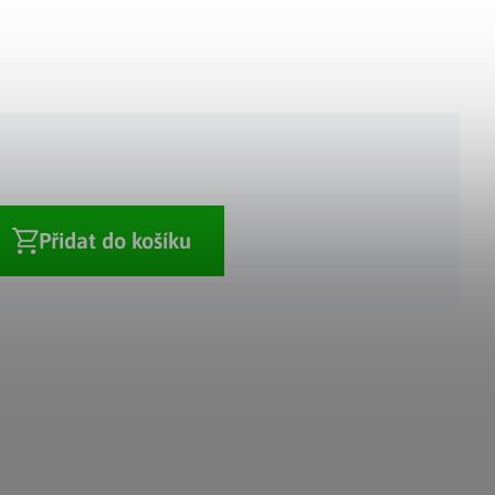
Adventní kalendáře
Adventní svícny
|
|
Adventní věnce
Vánoční osvětlení
|
|
Vánoční ozdoby
Vánoční vesnička
|
Přidat do košíku