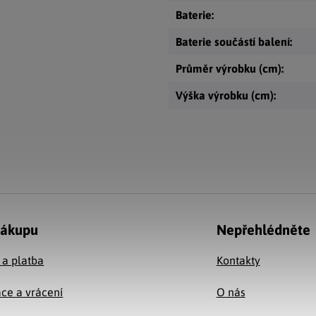
Baterie
:
Baterie součástí balení
:
Průměr výrobku (cm)
:
Výška výrobku (cm)
:
nákupu
Nepřehlédněte
 a platba
Kontakty
ce a vrácení
O nás