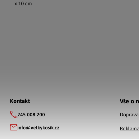
x 10 cm
Zápatí
Vše o 
Kontakt
245 008 200
Doprava
info
@
velkykosik.cz
Reklama