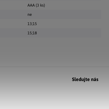
AAA (3 ks)
ne
13;15
15;18
Sledujte nás