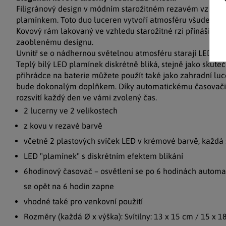
Filigránový design v módním starožitném rezavém vzhledu 
plamínkem. Toto duo luceren vytvoří atmosféru všude tam, 
Kovový rám lakovaný ve vzhledu starožitné rzi přináší fil
zaoblenému designu.
Uvnitř se o nádhernou světelnou atmosféru starají LED sví
Teplý bílý LED plamínek diskrétně bliká, stejně jako skute
přihrádce na baterie můžete použít také jako zahradní luce
bude dokonalým doplňkem. Díky automatickému časovači 
rozsvítí každý den ve vámi zvolený čas.
2 lucerny ve 2 velikostech
z kovu v rezavé barvě
včetně 2 plastových svíček LED v krémové barvě, každá 
LED "plamínek" s diskrétním efektem blikání
6hodinový časovač – osvětlení se po 6 hodinách automa
se opět na 6 hodin zapne
vhodné také pro venkovní použití
Rozměry (každá Ø x výška): Svítilny: 13 x 15 cm / 15 x 18 