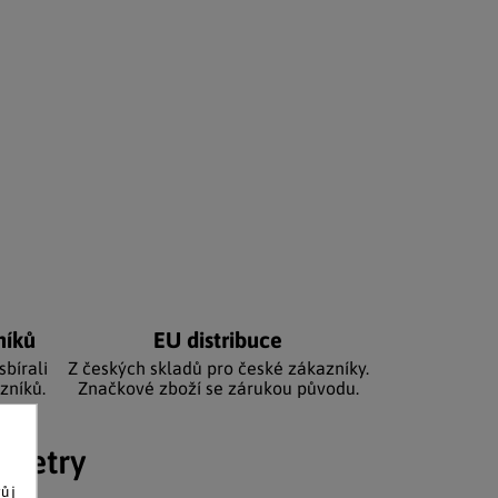
níků
EU distribuce
sbírali
Z českých skladů pro české zákazníky.
zníků.
Značkové zboží se zárukou původu.
ametry
vůj