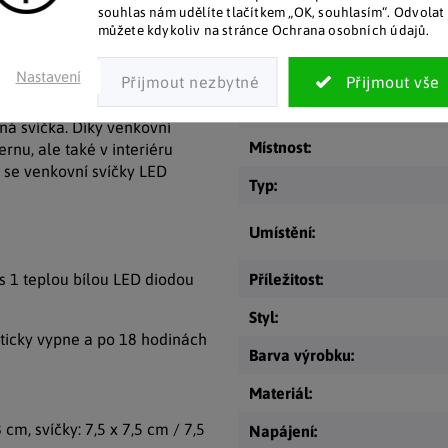
souhlas nám udělíte tlačítkem „OK, souhlasím“. Odvolat 
a LED svíčky s blikajícím
můžete kdykoliv na stránce Ochrana osobních údajů.
Kategorie
:
kde si to budete přát.
igránskou eleganci díky svému
EAN
:
Nastavení
čky z plastu krémové barvy.
Místo určení
:
čná svíčka. Díky venkovní
Místnost
:
rnu, ale také v interiéru
se venkovní svíčky LED
Typ
:
Umístění
:
s 1 teplou bílou LED diodou
Příležitost
:
Styl
:
ticky vypne a po 18 hodinách
Barva výrobku
:
Materiál
:
cm, svíčky: 7,5 x 7,5 cm / 7,5
Napájení
: