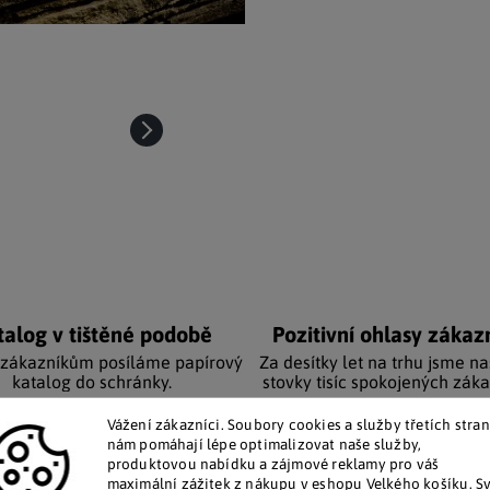
talog v tištěné podobě
Pozitivní ohlasy zákaz
 zákazníkům posíláme papírový
Za desítky let na trhu jsme na
katalog do schránky.
stovky tisíc spokojených záka
Vážení zákazníci. Soubory cookies a služby třetích stran
nám pomáhají lépe optimalizovat naše služby,
Doplňkové par
produktovou nabídku a zájmové reklamy pro váš
maximální zážitek z nákupu v eshopu Velkého košíku. S