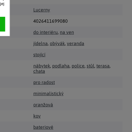
jej
Lucerny
4026411699080
do interiéru
,
na ven
jídelna
,
obývák
,
veranda
stojící
nábytek
,
podlaha
,
police
,
stůl
,
terasa
,
chata
pro radost
minimalistický
oranžová
kov
bateriové