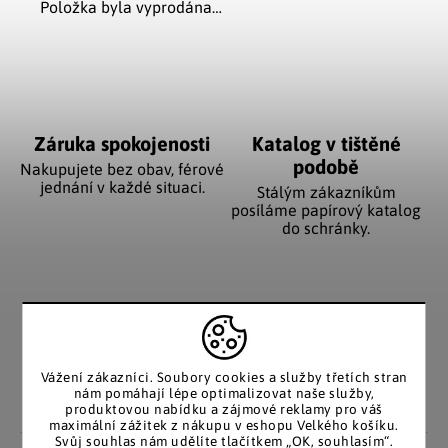
Položka byla vyprodána…
Záruka spokojenosti
Katalog v tištěné
podobě
Nakupujete bez obav, férové
jednání v každé situaci.
Stálým zákazníkům
posíláme papírový katalog
do schránky.
Pozitivní ohlasy
EU distribuce
zákazníků
Z českých skladů pro české
zákazníky. Značkové zboží
Za desítky let na trhu jsme
Vážení zákazníci. Soubory cookies a služby třetích stran
se zárukou původu.
nasbírali stovky tisíc
nám pomáhají lépe optimalizovat naše služby,
spokojených zákazníků.
produktovou nabídku a zájmové reklamy pro váš
maximální zážitek z nákupu v eshopu Velkého košíku.
Svůj souhlas nám udělíte tlačítkem „OK, souhlasím“.