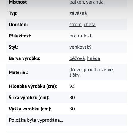
Místnost
:
balkon
,
veranda
Typ
:
závěsná
Umístění
:
strom
,
chata
Příležitost
:
pro radost
Styl
:
venkovský
Barva výrobku
:
béžová
,
hnědá
dřevo
,
proutí a větve
,
Materiál
:
šišky
Hloubka výrobku (cm)
:
9,5
Šířka výrobku (cm)
:
30
Výška výrobku (cm)
:
30
Položka byla vyprodána…