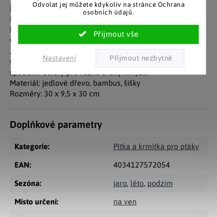
Odvolat jej můžete kdykoliv na stránce Ochrana
Detailní popis produktu
osobních údajů.
Hmyzí hotel je nejlepší pověsit poblíž stromů, keřů nebo
bylin, nejlépe na slunných místech chráněných před
větrem a deštěm. Uvidíte, jak rychle se hmyz nastěhuje.
Je to ideální útočiště, úkryt a hnízdiště pro hmyz ve
Nastavení
vašem domácím biotopu. Každé patro hotelu má
speciální otvory pro různé druhy hmyzu.
Materiál: jedlové dřevo, bambus, šišky
Rozměry: 30 x 9,5 x 30 cm
Doplňkové parametry
Kategorie
:
Pítka a krmítka pro ptáky
EAN
:
4034127572054
Sezóna
:
jaro
,
léto
,
podzim
Místo určení
:
na ven