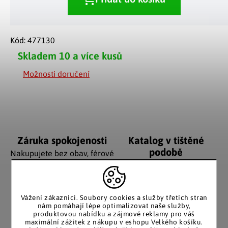
Kód:
477130
Skladem
10 a více kusů
Možnosti doručení
Záruka spokojenosti
Katalog v tištěné
podobě
Nakupujete bez obav, férové
jednání v každé situaci.
Stálým zákazníkům
posíláme papírový katalog
do schránky.
Vážení zákazníci. Soubory cookies a služby třetích stran
nám pomáhají lépe optimalizovat naše služby,
produktovou nabídku a zájmové reklamy pro váš
maximální zážitek z nákupu v eshopu Velkého košíku.