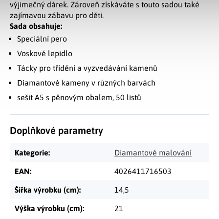
výjimečný dárek. Zároveň získáváte s touto sadou také
zajímavou zábavu pro děti.
Sada obsahuje:
Speciální pero
Voskové lepidlo
Tácky pro třídění a vyzvedávání kamenů
Diamantové kameny v různých barvách
sešit A5 s pěnovým obalem, 50 listů
Doplňkové parametry
Kategorie
:
Diamantové malování
EAN
:
4026411716503
Šířka výrobku (cm)
:
14,5
Výška výrobku (cm)
:
21