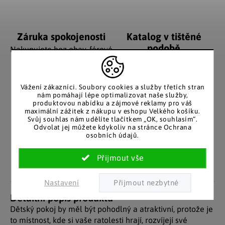
Záruka spokojenosti
Katalog v tištěné
podobě
Nakupujete bez obav, férové
jednání v každé situaci.
Stálým zákazníkům
posíláme papírový katalog
do schránky.
Vážení zákazníci. Soubory cookies a služby třetích stran
nám pomáhají lépe optimalizovat naše služby,
produktovou nabídku a zájmové reklamy pro váš
maximální zážitek z nákupu v eshopu Velkého košíku.
Svůj souhlas nám udělíte tlačítkem „OK, souhlasím“.
Pozitivní ohlasy
EU distribuce
Odvolat jej můžete kdykoliv na stránce Ochrana
zákazníků
osobních údajů.
Z českých skladů pro české
zákazníky. Značkové zboží
Za desítky let na trhu jsme
se zárukou původu.
nasbírali stovky tisíc
spokojených zákazníků.
Nastavení
Detailní popis produktu
Dětský pokoj by měl být pohodlný a atraktivní, protože je
to místnost, kde si vaše ratolesti hrají, rozvíjejí své