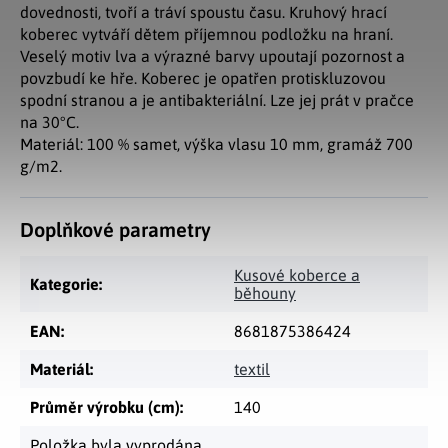
dovednosti, tvoří a tráví spoustu času. Kruhový hrací
koberec vytváří dětem příjemnou podložku na hraní.
Veselý motiv lva a výrazné barvy upoutají pozornost a
povzbudí ke hře. Koberec je opatřen protiskluzovou
spodní stranou a je antibakteriální. Lze jej prát v pračce
na 30°C.
Materiál: 100 % samet, výška vlasu 10 mm, gramáž 700
g/m2.
Doplňkové parametry
Kusové koberce a
Kategorie
:
běhouny
EAN
:
8681875386424
Materiál
:
textil
Průměr výrobku (cm)
:
140
Položka byla vyprodána…