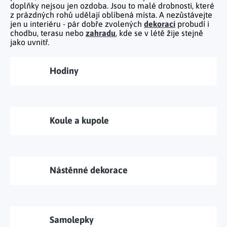
Tělo a zdraví
Uchovávání potravin
doplňky nejsou jen ozdoba. Jsou to malé drobnosti, které
Kancelářský nábytek
Figurky a sošky
Práce na zahradě
z prázdných rohů udělají oblíbená místa. A nezůstávejte
Organizace domácnosti
Cestování
Mytí nádobí a úklid
Kosmetika
jen u interiéru - pár dobře zvolených
dekorací
probudí i
Inspirace
Kuchyňský nábytek
Vánoční dekorace
chodbu
,
terasu
nebo
zahradu
, kde se v létě žije stejně
Plašiče škůdců
Kancelář a komunikace
Outdoor
jako uvnitř.
Kuchyňské police
Fitness a sport
Dětský nábytek
Tipy na dárky
Dílna a nářadí
Chovatelské potřeby
Pečení a vaření
Masáže a relax
Doplňky
Kempování
Hodiny
Venkovní osvětlení
Kreativní tvoření
Osobní hygiena
Nábytek do obýváku
Užijte si léto naplno
Venkovní grilování
Hračky a hry
Zdravotní pomůcky
Citrusové léto
Lapače hmyzu
Móda
Koule a kupole
Vše pro zahradní párty
Solární vychytávky na zahradu
Jarní květinové kolekce
Nástěnné dekorace
Výprodej
Dárkové poukazy
Samolepky