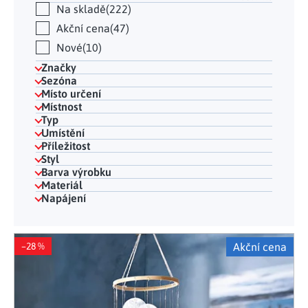
Na skladě
222
Akční cena
47
Nové
10
Značky
Sezóna
Místo určení
Místnost
Typ
Umístění
Příležitost
Styl
Barva výrobku
Materiál
Napájení
Výpis produktů
–28 %
Akční cena