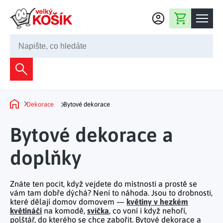
Přejít na obsah
Nákupní košík
245 008 200
Dekorace
Bytové dekorace
Domácnost
Dekorace
Bytové dekorace
Domů
Zahradní dekorace
Bytový textil
Kuchyně
Bytové dekorace a
Květiny a věnce
Domácí elektro
Kuchyňské pomůcky
doplňky
Nábytek
Světelné dekorace
Předsíň a chodba
Prostírání a stolování
Koupelnový nábytek
Zahrada
Fontány a kašny
Koupelna a záchod
Znáte ten pocit, když vejdete do místnosti a prostě se
Příprava nápojů
Nábytek do předsíně
vám tam dobře dýchá? Není to náhoda. Jsou to drobnosti,
Velikonoční dekorace
Zahradní doplňky
Volný čas
které dělají domov domovem —
květiny v hezkém
Ložnice a šatna
Grilování a smažení
květináči
na
komodě
,
svíčka
, co voní i když nehoří,
Nábytek do ložnice
Dekorace na hrob
Zahradní nábytek
polštář
, do kterého se chce zabořit. Bytové dekorace a
Úklidové prostředky
Auto příslušenství