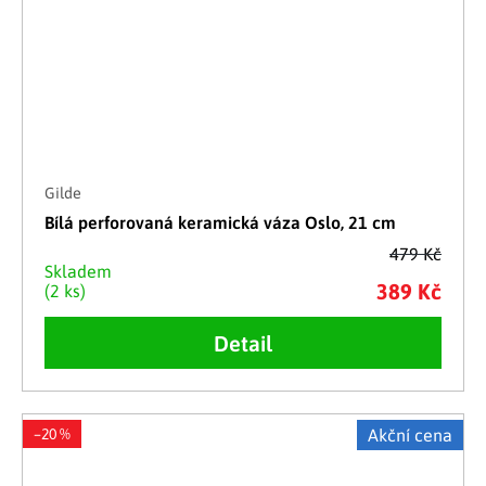
Gilde
Bílá perforovaná keramická váza Oslo, 21 cm
479 Kč
Skladem
389 Kč
(2 ks)
Detail
–20 %
Akční cena