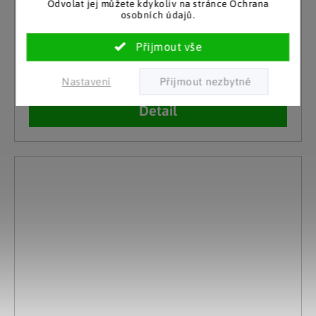
Odvolat jej můžete kdykoliv na stránce Ochrana
Die moderne Hausfrau
osobních údajů.
Květináč Čtyři roční období
Skladem
399 Kč
10 a více kusů
Nastavení
Detail