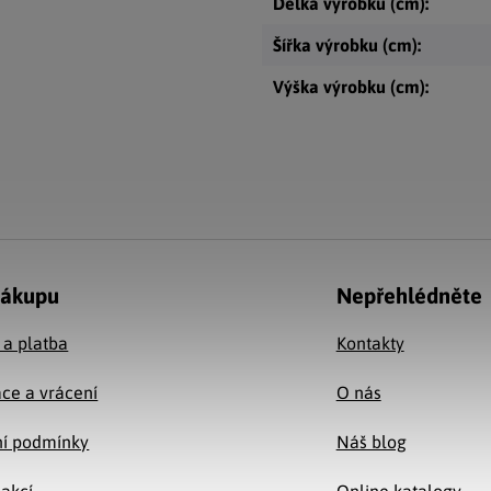
Délka výrobku (cm)
:
Šířka výrobku (cm)
:
Výška výrobku (cm)
:
nákupu
Nepřehlédněte
 a platba
Kontakty
ce a vrácení
O nás
í podmínky
Náš blog