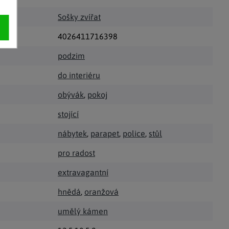
Sošky zvířat
4026411716398
podzim
do interiéru
obývák
,
pokoj
stojící
nábytek
,
parapet
,
police
,
stůl
pro radost
extravagantní
hnědá
,
oranžová
umělý kámen