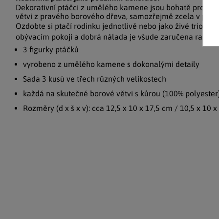
Dekorativní ptáčci z umělého kamene jsou bohatě proprac
větvi z pravého borového dřeva, samozřejmě zcela v příro
Ozdobte si ptačí rodinku jednotlivě nebo jako živé trio na
obývacím pokoji a dobrá nálada je všude zaručena raz dv
3 figurky ptáčků
vyrobeno z umělého kamene s dokonalými detaily
Sada 3 kusů ve třech různých velikostech
každá na skutečné borové větvi s kůrou (100% polyester
Rozměry (d x š x v): cca 12,5 x 10 x 17,5 cm / 10,5 x 10 x