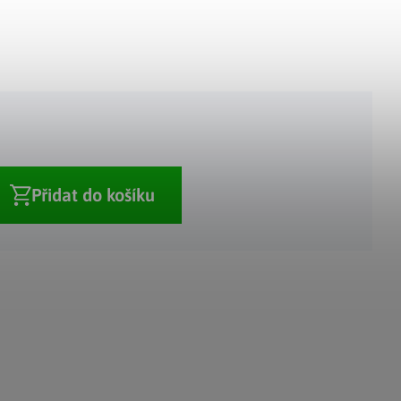
Adventní kalendáře
Adventní svícny
|
|
Adventní věnce
Vánoční osvětlení
|
|
Vánoční ozdoby
Vánoční vesnička
|
Přidat do košíku