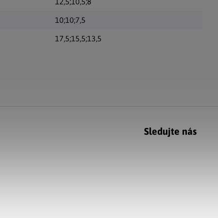
12,5;10,5;8
10;10;7,5
17,5;15,5;13,5
Sledujte nás