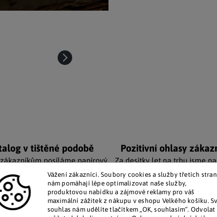
talog v tištěné podobě
Pozitivní ohlasy zákaz
 zákazníkům posíláme papírový
Za desítky let na trhu jsme na
katalog do schránky.
stovky tisíc spokojených záka
Vážení zákazníci. Soubory cookies a služby třetích stran
nám pomáhají lépe optimalizovat naše služby,
produktovou nabídku a zájmové reklamy pro váš
Doplňkové par
maximální zážitek z nákupu v eshopu Velkého košíku. S
souhlas nám udělíte tlačítkem „OK, souhlasím“. Odvolat 