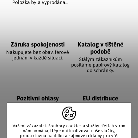
Položka byla vyprodána…
Záruka spokojenosti
Katalog v tištěné
podobě
Nakupujete bez obav, férové
jednání v každé situaci.
Stálým zákazníkům
posíláme papírový katalog
do schránky.
Pozitivní ohlasy
EU distribuce
zákazníků
Z českých skladů pro české
zákazníky. Značkové zboží
Za desítky let na trhu jsme
se zárukou původu.
nasbírali stovky tisíc
spokojených zákazníků.
Vážení zákazníci. Soubory cookies a služby třetích stran
nám pomáhají lépe optimalizovat naše služby,
produktovou nabídku a zájmové reklamy pro váš