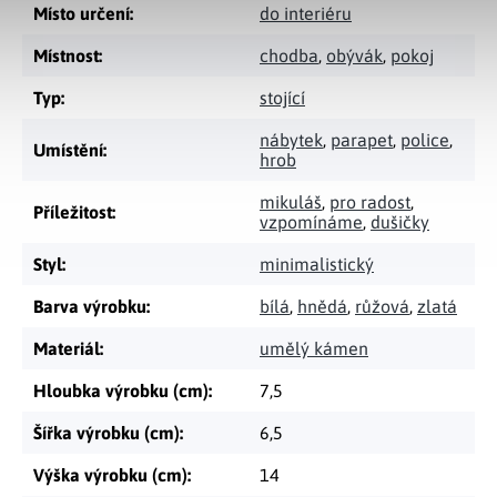
Místo určení
:
do interiéru
Místnost
:
chodba
,
obývák
,
pokoj
Typ
:
stojící
nábytek
,
parapet
,
police
,
Umístění
:
hrob
mikuláš
,
pro radost
,
Příležitost
:
vzpomínáme
,
dušičky
Styl
:
minimalistický
Barva výrobku
:
bílá
,
hnědá
,
růžová
,
zlatá
Materiál
:
umělý kámen
Hloubka výrobku (cm)
:
7,5
Šířka výrobku (cm)
:
6,5
Výška výrobku (cm)
:
14