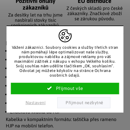
Pozitivní ohlasy
EU distribuce
zákazníků
Z českých skladů pro české
zákazníky. Značkové zboží
Za desítky let na trhu jsme
se zárukou původu.
nasbírali stovky tisíc
spokojených zákazníků.
Detailní popis produktu
Vážení zákazníci. Soubory cookies a služby třetích stran
Pouzdro na mobil a peněženka v jednom
nám pomáhají lépe optimalizovat naše služby,
produktovou nabídku a zájmové reklamy pro váš
Délka cca 19 cm
maximální zážitek z nákupu v eshopu Velkého košíku.
Svůj souhlas nám udělíte tlačítkem „OK, souhlasím“.
Extra kapsa na mobilní telefon na vnější straně
Odvolat jej můžete kdykoliv na stránce Ochrana
osobních údajů.
Vnitřní přihrádky na karty, peníze a mince.
Vyrobeno z robustní hovězí kůže
S elegantními raženými ornamenty
Nastavení
Délkově nastavitelný ramenní popruh
Značková kvalita od HJP
Kabelka v kompaktním formátu: taštička přes rameno
HJP na mobilní telefon.