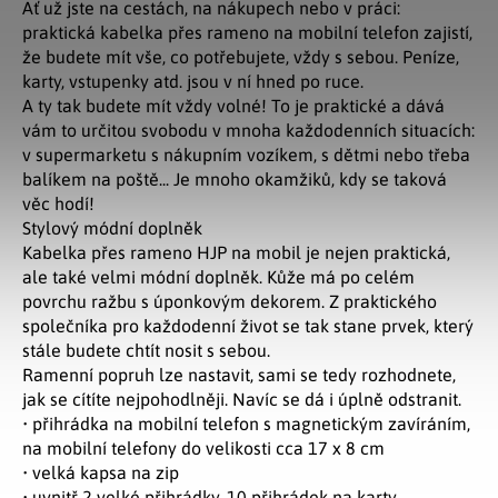
Ať už jste na cestách, na nákupech nebo v práci:
praktická kabelka přes rameno na mobilní telefon zajistí,
že budete mít vše, co potřebujete, vždy s sebou. Peníze,
karty, vstupenky atd. jsou v ní hned po ruce.
A ty tak budete mít vždy volné! To je praktické a dává
vám to určitou svobodu v mnoha každodenních situacích:
v supermarketu s nákupním vozíkem, s dětmi nebo třeba
balíkem na poště... Je mnoho okamžiků, kdy se taková
věc hodí!
Stylový módní doplněk
Kabelka přes rameno HJP na mobil je nejen praktická,
ale také velmi módní doplněk. Kůže má po celém
povrchu ražbu s úponkovým dekorem. Z praktického
společníka pro každodenní život se tak stane prvek, který
stále budete chtít nosit s sebou.
Ramenní popruh lze nastavit, sami se tedy rozhodnete,
jak se cítíte nejpohodlněji. Navíc se dá i úplně odstranit.
• přihrádka na mobilní telefon s magnetickým zavíráním,
na mobilní telefony do velikosti cca 17 x 8 cm
• velká kapsa na zip
• uvnitř 2 velké přihrádky, 10 přihrádek na karty,