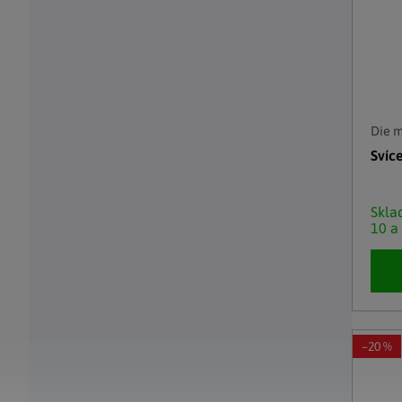
Die 
Svíc
Skl
10 a
–20 %