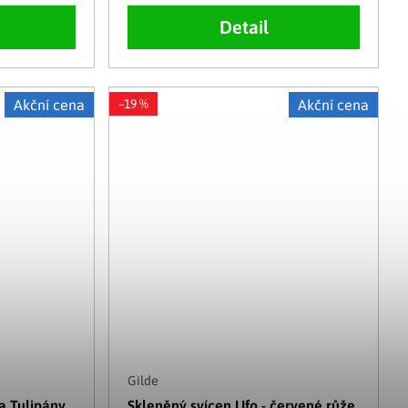
Detail
Akční cena
–19 %
Akční cena
Gilde
 Tulipány,
Skleněný svícen Ufo - červené růže,