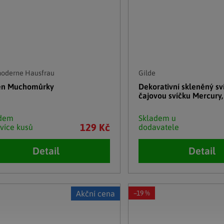
moderne Hausfrau
Gilde
en Muchomůrky
Dekorativní skleněný sv
čajovou svíčku Mercury,
adem
Skladem u
129 Kč
 více kusů
dodavatele
Detail
Detail
Akční cena
–19 %