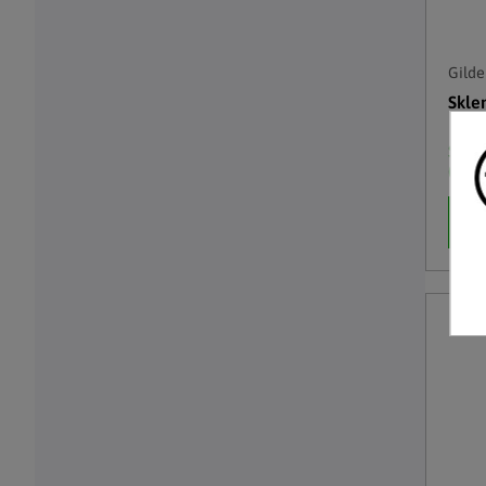
Gilde
Skle
Skl
(2 ks