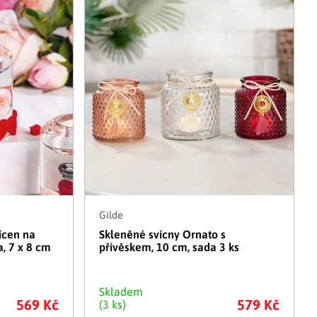
Adventní kalendáře
Adventní svícny
|
|
Adventní věnce
Vánoční osvětlení
|
|
Vánoční ozdoby
Vánoční vesnička
|
Gilde
ícen na
Skleněné svícny Ornato s
a, 7 x 8 cm
přívěskem, 10 cm, sada 3 ks
Skladem
569 Kč
579 Kč
(3 ks)