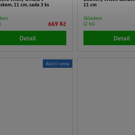
ěskem, 11 cm, sada 3 ks
11 cm
adem
Skladem
669 Kč
)
(2 ks)
Detail
Detail
Akční cena