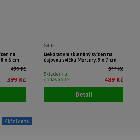
Gilde
ícen na
Dekorativní skleněný svícen na
 8 x 6 cm
čajovou svíčku Mercury, 9 x 7 cm
499 Kč
599 Kč
Skladem u
399 Kč
489 Kč
dodavatele
Detail
Akční cena