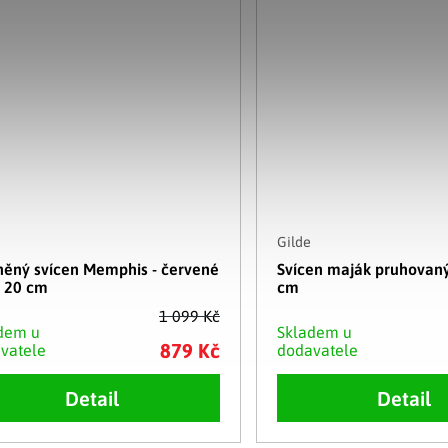
Gilde
něný svícen Memphis - červené
Svícen maják pruhovaný
, 20 cm
cm
1 099 Kč
dem u
Skladem u
879 Kč
vatele
dodavatele
Detail
Detail