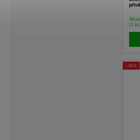
přív
Skl
(3 ks
–20 %