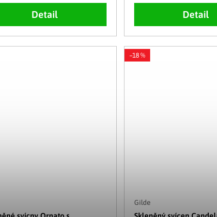
Detail
Detail
–18 %
Gilde
něné svícny Ornato s
Skleněný svícen Candela