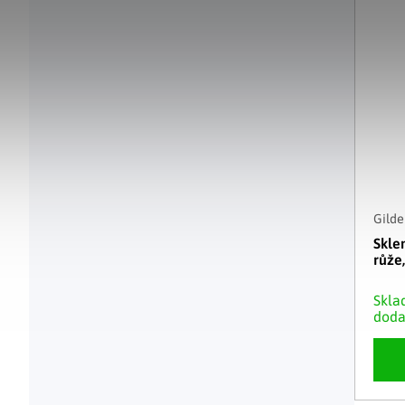
Gilde
Skle
růže
Skla
doda