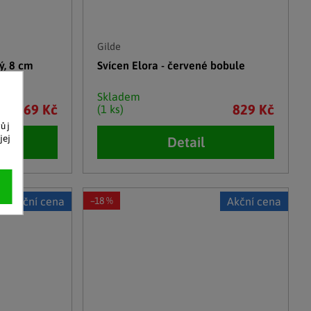
Gilde
ý, 8 cm
Svícen Elora - červené bobule
Skladem
169 Kč
829 Kč
(1 ks)
vůj
jej
Detail
Akční cena
–18 %
Akční cena