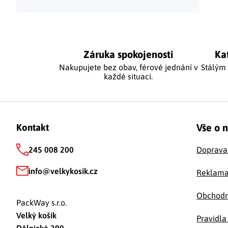
Ovláda
Záruka spokojenosti
Ka
Nakupujete bez obav, férové jednání v
Stálým
každé situaci.
Zápatí
Vše o 
Kontakt
245 008 200
Doprava
info
@
velkykosik.cz
Reklama
Obchodn
PackWay s.r.o.
Velký košík
Pravidla