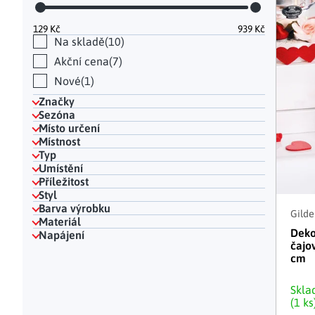
Hodinky a bižuterie
Dekorace na hrob
Kuchyňské police
Doplňky
Drobné organizéry
Ohniště
Úložné boxy
|
129
Kč
939
Kč
Na skladě
10
Akční cena
7
Nové
1
Značky
Sezóna
Místo určení
Místnost
Typ
Umístění
Příležitost
Styl
Barva výrobku
Gilde
Materiál
Deko
Napájení
čajo
cm
Skl
(1 ks