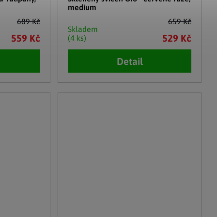
medium
689 Kč
659 Kč
Skladem
559 Kč
529 Kč
(4 ks)
Detail