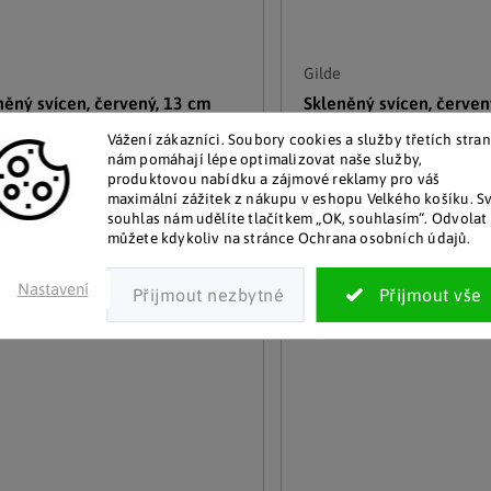
Gilde
něný svícen, červený, 13 cm
Skleněný svícen, červen
349 Kč
Vážení zákazníci. Soubory cookies a služby třetích stran
adem
Skladem
nám pomáhají lépe optimalizovat naše služby,
279 Kč
)
10 a více kusů
produktovou nabídku a zájmové reklamy pro váš
maximální zážitek z nákupu v eshopu Velkého košíku. S
souhlas nám udělíte tlačítkem „OK, souhlasím“. Odvolat 
Detail
Detail
můžete kdykoliv na stránce Ochrana osobních údajů.
Nastavení
Nové
–20 %