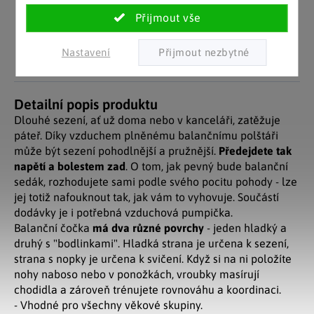
Pozitivní ohlasy
EU distribuce
zákazníků
Z českých skladů pro české
zákazníky. Značkové zboží
Za desítky let na trhu jsme
se zárukou původu.
nasbírali stovky tisíc
Nastavení
spokojených zákazníků.
Detailní popis produktu
Dlouhé sezení, ať už doma nebo v kanceláři, zatěžuje
páteř. Díky vzduchem plněnému balančnímu polštáři
může být sezení pohodlnější a pružnější.
Předejdete tak
napětí a bolestem zad
. O tom, jak pevný bude balanční
sedák, rozhodujete sami podle svého pocitu pohody - lze
jej totiž nafouknout tak, jak vám to vyhovuje. Součástí
dodávky je i potřebná vzduchová pumpička.
Balanční čočka
má dva různé povrchy
- jeden hladký a
druhý s "bodlinkami". Hladká strana je určena k sezení,
strana s nopky je určena k svičení. Když si na ni položíte
nohy naboso nebo v ponožkách, vroubky masírují
chodidla a zároveň trénujete rovnováhu a koordinaci.
- Vhodné pro všechny věkové skupiny.