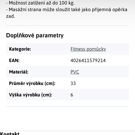
- Možnost zatížení až do 100 kg.
- Masážní strana může sloužit také jako příjemná opěrka
zad.
Doplňkové parametry
Kategorie
:
Fitness pomůcky
EAN
:
4026411579214
Materiál
:
PVC
Průměr výrobku (cm)
:
33
Výška výrobku (cm)
:
6
Zápatí
Kontakt