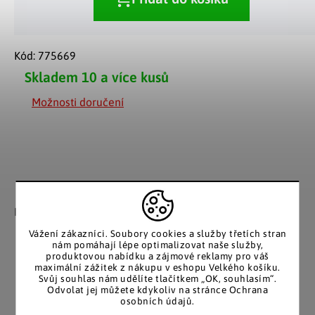
Kód:
775669
Skladem
10 a více kusů
Možnosti doručení
Záruka spokojenosti
Katalog v tištěné
podobě
Nakupujete bez obav, férové
jednání v každé situaci.
Stálým zákazníkům
Vážení zákazníci. Soubory cookies a služby třetích stran
posíláme papírový katalog
nám pomáhají lépe optimalizovat naše služby,
do schránky.
produktovou nabídku a zájmové reklamy pro váš
maximální zážitek z nákupu v eshopu Velkého košíku.
Svůj souhlas nám udělíte tlačítkem „OK, souhlasím“.
Odvolat jej můžete kdykoliv na stránce Ochrana
osobních údajů.