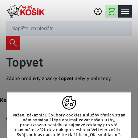
Přejít na obsah
Nákupní košík
245 008 200
Dekorace
Topvet
Bytové dekorace
Domácnost
Zahradní dekorace
Bytový textil
Žádné produkty značky
Topvet
nebyly nalezeny...
Kuchyně
Květiny a věnce
Domácí elektro
Kuchyňské pomůcky
Nábytek
Světelné dekorace
Zápatí
Kontakt
Předsíň a chodba
Prostírání a stolování
Koupelnový nábytek
Zahrada
Fontány a kašny
Koupelna a záchod
Vážení zákazníci. Soubory cookies a služby třetích stran
Příprava nápojů
Nábytek do předsíně
Vše o nákupu
nám pomáhají lépe optimalizovat naše služby,
Velikonoční dekorace
Zahradní doplňky
Volný čas
Ložnice a šatna
produktovou nabídku a zájmové reklamy pro váš
Grilování a smažení
maximální zážitek z nákupu v eshopu Velkého košíku.
Nábytek do ložnice
Dekorace na hrob
Zahradní nábytek
Svůj souhlas nám udělíte tlačítkem „OK, souhlasím“.
Úklidové prostředky
Auto příslušenství