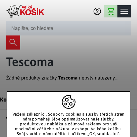
Přejít na obsah
Nákupní košík
245 008 200
Dekorace
Tescoma
Bytové dekorace
Domácnost
Zahradní dekorace
Bytový textil
Žádné produkty značky
Tescoma
nebyly nalezeny...
Kuchyně
Květiny a věnce
Domácí elektro
Kuchyňské pomůcky
Nábytek
Světelné dekorace
Zápatí
Kontakt
Předsíň a chodba
Prostírání a stolování
Koupelnový nábytek
Zahrada
Fontány a kašny
Koupelna a záchod
Vážení zákazníci. Soubory cookies a služby třetích stran
Příprava nápojů
Nábytek do předsíně
Vše o nákupu
nám pomáhají lépe optimalizovat naše služby,
Velikonoční dekorace
Zahradní doplňky
Volný čas
Ložnice a šatna
produktovou nabídku a zájmové reklamy pro váš
Grilování a smažení
maximální zážitek z nákupu v eshopu Velkého košíku.
Nábytek do ložnice
Dekorace na hrob
Zahradní nábytek
Svůj souhlas nám udělíte tlačítkem „OK, souhlasím“.
Úklidové prostředky
Auto příslušenství