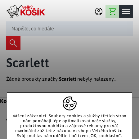
Přejít na obsah
Nákupní košík
245 008 200
Dekorace
Scarlett
Bytové dekorace
Domácnost
Zahradní dekorace
Bytový textil
Žádné produkty značky
Scarlett
nebyly nalezeny...
Kuchyně
Květiny a věnce
Domácí elektro
Kuchyňské pomůcky
Nábytek
Světelné dekorace
Zápatí
Kontakt
Předsíň a chodba
Prostírání a stolování
Koupelnový nábytek
Zahrada
Fontány a kašny
Koupelna a záchod
Vážení zákazníci. Soubory cookies a služby třetích stran
Příprava nápojů
Nábytek do předsíně
Vše o nákupu
nám pomáhají lépe optimalizovat naše služby,
Velikonoční dekorace
Zahradní doplňky
Volný čas
Ložnice a šatna
produktovou nabídku a zájmové reklamy pro váš
Grilování a smažení
maximální zážitek z nákupu v eshopu Velkého košíku.
Nábytek do ložnice
Dekorace na hrob
Zahradní nábytek
Svůj souhlas nám udělíte tlačítkem „OK, souhlasím“.
Úklidové prostředky
Auto příslušenství