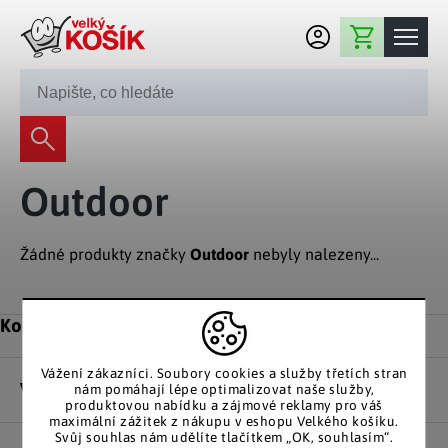
Přejít na obsah
Nákupní košík
245 008 200
Dekorace
Outdoor
Bytové dekorace
Domácnost
Zahradní dekorace
Bytový textil
Žádné produkty značky
Outdoor
nebyly nalezeny...
Kuchyně
Květiny a věnce
Domácí elektro
Kuchyňské pomůcky
Nábytek
Světelné dekorace
Zápatí
Kontakt
Předsíň a chodba
Prostírání a stolování
Koupelnový nábytek
Zahrada
Fontány a kašny
Koupelna a záchod
Vážení zákazníci. Soubory cookies a služby třetích stran
Příprava nápojů
Nábytek do předsíně
Vše o nákupu
nám pomáhají lépe optimalizovat naše služby,
Velikonoční dekorace
Zahradní doplňky
Volný čas
Ložnice a šatna
produktovou nabídku a zájmové reklamy pro váš
Grilování a smažení
maximální zážitek z nákupu v eshopu Velkého košíku.
Nábytek do ložnice
Dekorace na hrob
Zahradní nábytek
Svůj souhlas nám udělíte tlačítkem „OK, souhlasím“.
Úklidové prostředky
Auto příslušenství