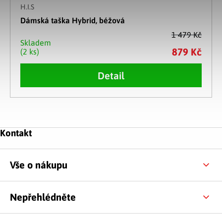
H.I.S
Dámská taška Hybrid, béžová
1 479 Kč
Skladem
879 Kč
(2 ks)
Detail
Ovládací prvky výpisu
Zápatí
Kontakt
Vše o nákupu
Nepřehlédněte