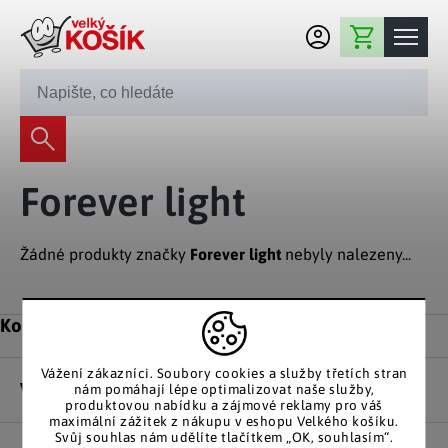
Přejít na obsah
Nákupní košík
245 008 200
Dekorace
Forever light
Bytové dekorace
Domácnost
Zahradní dekorace
Bytový textil
Žádné produkty značky
Forever light
nebyly nalezeny...
Kuchyně
Květiny a věnce
Domácí elektro
Kuchyňské pomůcky
Nábytek
Světelné dekorace
Zápatí
Kontakt
Předsíň a chodba
Prostírání a stolování
Koupelnový nábytek
Zahrada
Fontány a kašny
Koupelna a záchod
Vážení zákazníci. Soubory cookies a služby třetích stran
Příprava nápojů
Nábytek do předsíně
Vše o nákupu
nám pomáhají lépe optimalizovat naše služby,
Velikonoční dekorace
Zahradní doplňky
Volný čas
Ložnice a šatna
produktovou nabídku a zájmové reklamy pro váš
Grilování a smažení
maximální zážitek z nákupu v eshopu Velkého košíku.
Nábytek do ložnice
Dekorace na hrob
Zahradní nábytek
Svůj souhlas nám udělíte tlačítkem „OK, souhlasím“.
Úklidové prostředky
Auto příslušenství