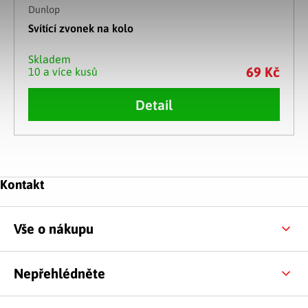
Dunlop
Svítící zvonek na kolo
Skladem
69 Kč
10 a více kusů
Detail
Ovládací prvky výpisu
Zápatí
Kontakt
Vše o nákupu
Nepřehlédněte