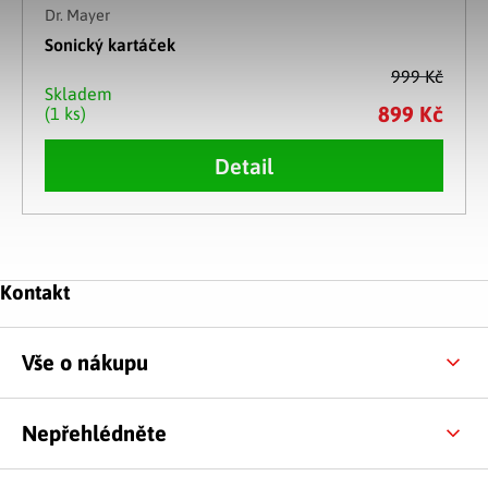
Dr. Mayer
Sonický kartáček
999 Kč
Skladem
899 Kč
(1 ks)
Detail
Ovládací prvky výpisu
Zápatí
Kontakt
Vše o nákupu
Nepřehlédněte