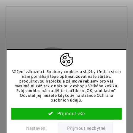
Tělo a zdraví
Uchovávání potravin
Kancelářský nábytek
Figurky a sošky
Práce na zahradě
Výpis produktů
Organizace domácnosti
Cestování
Mytí nádobí a úklid
Kosmetika
Inspirace
Kuchyňský nábytek
Vánoční dekorace
Plašiče škůdců
Kancelář a komunikace
Outdoor
Kuchyňské police
Fitness a sport
Dětský nábytek
Tipy na dárky
Dílna a nářadí
Chovatelské potřeby
Pečení a vaření
Masáže a relax
Doplňky
Kempování
Venkovní osvětlení
Kreativní tvoření
Osobní hygiena
Nábytek do obýváku
Užijte si léto naplno
Venkovní grilování
Hračky a hry
Zdravotní pomůcky
Citrusové léto
Lapače hmyzu
Móda
Vážení zákazníci. Soubory cookies a služby třetích stran
Vše pro zahradní párty
nám pomáhají lépe optimalizovat naše služby,
produktovou nabídku a zájmové reklamy pro váš
maximální zážitek z nákupu v eshopu Velkého košíku.
Solární vychytávky na zahradu
Svůj souhlas nám udělíte tlačítkem „OK, souhlasím“.
Odvolat jej můžete kdykoliv na stránce Ochrana
Jarní květinové kolekce
osobních údajů.
Výprodej
Dárkové poukazy
Nastavení