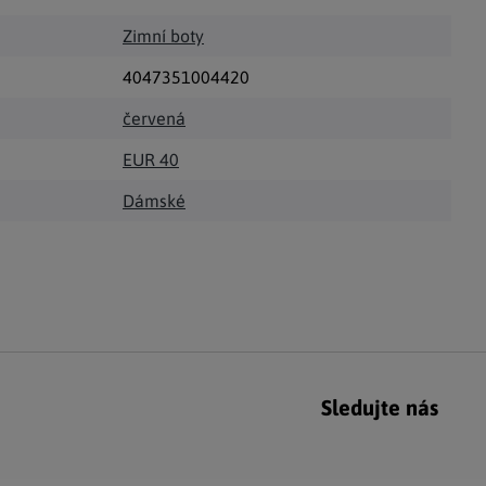
Zimní boty
4047351004420
červená
EUR 40
Dámské
Sledujte nás