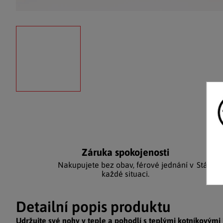
Záruka spokojenosti
Ka
Nakupujete bez obav, férové jednání v
Stálým
každé situaci.
Detailní popis produktu
Udržujte své nohy v teple a pohodlí s teplými kotníkovými