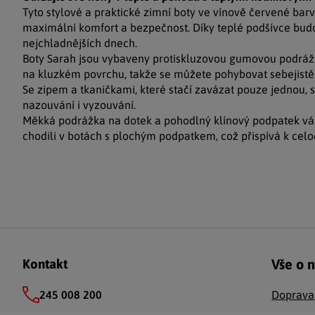
Tyto stylové a praktické zimní boty ve vínově červené bar
maximální komfort a bezpečnost. Díky teplé podšívce budo
nejchladnějších dnech.
Boty Sarah jsou vybaveny protiskluzovou gumovou podrážkou
na kluzkém povrchu, takže se můžete pohybovat sebejistě
Se zipem a tkaničkami, které stačí zavázat pouze jednou, s
nazouvání i vyzouvání.
Měkká podrážka na dotek a pohodlný klínový podpatek vám
chodili v botách s plochým podpatkem, což přispívá k cel
Zápatí
Vše o 
Kontakt
245 008 200
Doprava