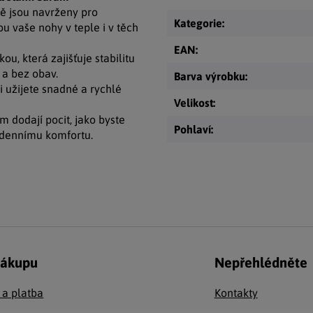
vě jsou navrženy pro
Kategorie
:
u vaše nohy v teple i v těch
EAN
:
, která zajišťuje stabilitu
 a bez obav.
Barva výrobku
:
i užijete snadné a rychlé
Velikost
:
 dodají pocit, jako byste
Pohlaví
:
odennímu komfortu.
nákupu
Nepřehlédněte
 a platba
Kontakty