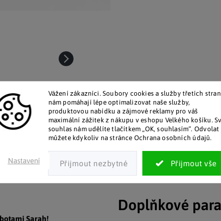
Vážení zákazníci. Soubory cookies a služby třetích stran
nám pomáhají lépe optimalizovat naše služby,
produktovou nabídku a zájmové reklamy pro váš
maximální zážitek z nákupu v eshopu Velkého košíku. S
souhlas nám udělíte tlačítkem „OK, souhlasím“. Odvolat 
můžete kdykoliv na stránce Ochrana osobních údajů.
talog v tištěné podobě
Pozitivní ohlasy zákaz
Nastavení
 zákazníkům posíláme papírový
Za desítky let na trhu jsme na
katalog do schránky.
stovky tisíc spokojených záka
Doplňkové par
 botami Sarah!