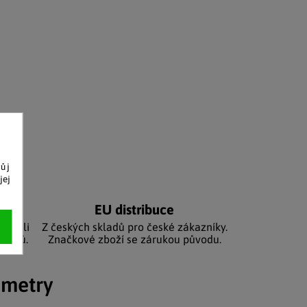
vůj
jej
níků
EU distribuce
sbírali
Z českých skladů pro české zákazníky.
zníků.
Značkové zboží se zárukou původu.
ametry