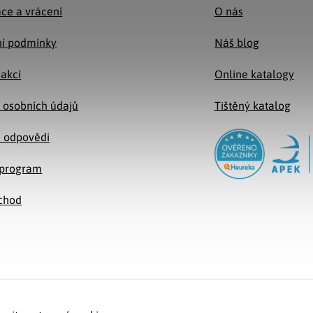
ce a vrácení
O nás
í podmínky
Náš blog
 akcí
Online katalogy
 osobních údajů
Tištěný katalog
a odpovědi
e program
chod