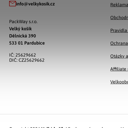
info
@
velkykosik.cz
Reklama
Obchodn
PackWay s.r.o.
Velký košík
Pravidla
Dělnická 390
533 01 Pardubice
Ochrana
IČ: 25629662
Otázky 
DIČ: CZ25629662
Affiliat
Velkoob