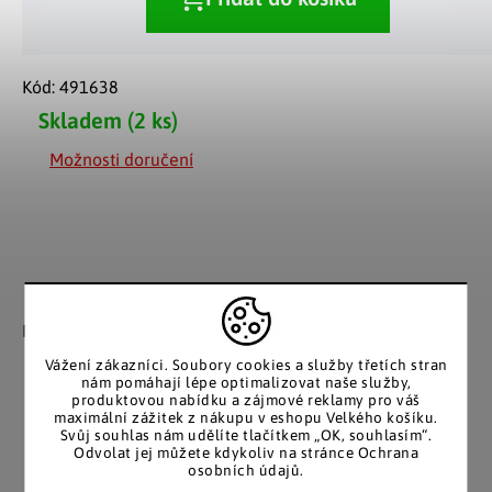
Kód:
491638
Skladem
(2 ks)
Možnosti doručení
Záruka spokojenosti
Katalog v tištěné
podobě
Nakupujete bez obav, férové
jednání v každé situaci.
Stálým zákazníkům
Vážení zákazníci. Soubory cookies a služby třetích stran
posíláme papírový katalog
nám pomáhají lépe optimalizovat naše služby,
do schránky.
produktovou nabídku a zájmové reklamy pro váš
maximální zážitek z nákupu v eshopu Velkého košíku.
Svůj souhlas nám udělíte tlačítkem „OK, souhlasím“.
Odvolat jej můžete kdykoliv na stránce Ochrana
osobních údajů.