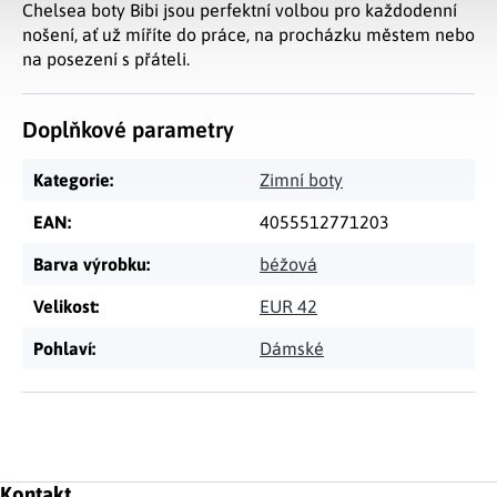
Chelsea boty Bibi jsou perfektní volbou pro každodenní
nošení, ať už míříte do práce, na procházku městem nebo
na posezení s přáteli.
Doplňkové parametry
Kategorie
:
Zimní boty
EAN
:
4055512771203
Barva výrobku
:
béžová
Velikost
:
EUR 42
Pohlaví
:
Dámské
Zápatí
Kontakt