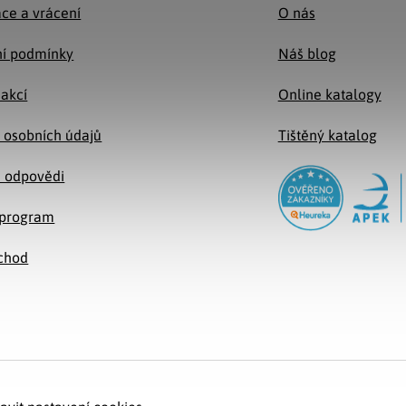
ce a vrácení
O nás
í podmínky
Náš blog
 akcí
Online katalogy
 osobních údajů
Tištěný katalog
a odpovědi
e program
chod