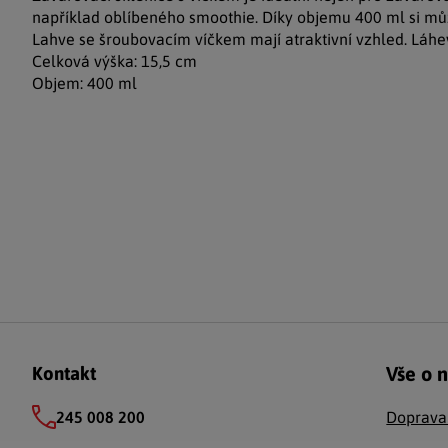
například oblíbeného smoothie. Díky objemu 400 ml si můž
Lahve se šroubovacím víčkem mají atraktivní vzhled. Láhev 
Celková výška: 15,5 cm
Objem: 400 ml
Zápatí
Vše o 
Kontakt
245 008 200
Doprava