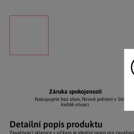
Záruka spokojenosti
Ka
Nakupujete bez obav, férové jednání v
Stálým
každé situaci.
Detailní popis produktu
Zavařovací sklenice s víčkem je ideální nejen pro zavařov