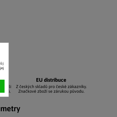
vůj
jej
níků
EU distribuce
sbírali
Z českých skladů pro české zákazníky.
zníků.
Značkové zboží se zárukou původu.
ametry