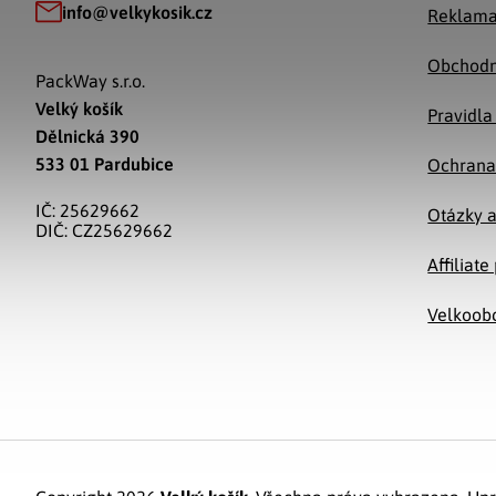
info
@
velkykosik.cz
Reklama
Obchodn
PackWay s.r.o.
Velký košík
Pravidla
Dělnická 390
533 01 Pardubice
Ochrana
IČ: 25629662
Otázky 
DIČ: CZ25629662
Affiliat
Velkoob