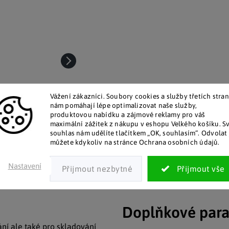
Vážení zákazníci. Soubory cookies a služby třetích stran
nám pomáhají lépe optimalizovat naše služby,
produktovou nabídku a zájmové reklamy pro váš
maximální zážitek z nákupu v eshopu Velkého košíku. S
souhlas nám udělíte tlačítkem „OK, souhlasím“. Odvolat 
můžete kdykoliv na stránce Ochrana osobních údajů.
talog v tištěné podobě
Pozitivní ohlasy zákaz
Nastavení
 zákazníkům posíláme papírový
Za desítky let na trhu jsme na
katalog do schránky.
stovky tisíc spokojených záka
Doplňkové par
ání ale také pro skladování