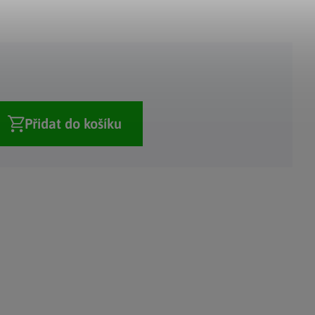
Adventní kalendáře
Adventní svícny
|
|
Adventní věnce
Vánoční osvětlení
|
|
Vánoční ozdoby
Vánoční vesnička
|
Přidat do košíku