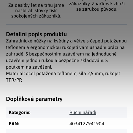
zákazníky. Značkové zboží
Za desítky let na trhu jsme
se zárukou původu.
nasbírali stovky tisíc
spokojených zákazníků.
Detailní popis produktu
Zahradnické nůžky na květiny a větve s čepelí potaženou
teflonem a ergonomickou rukojetí vám usnadní práci na
zahradě. S bezpečnostním uzávěrem na jednoduché
uzavření jednou rukou a bezpečné skladování. S
poutkem na zavěšení.
Materiál: ocel potažená teflonem, síla 2,5 mm, rukojeť
TPR/PP.
Doplňkové parametry
Kategorie
:
Ruční nářadí
EAN
:
4034127941904