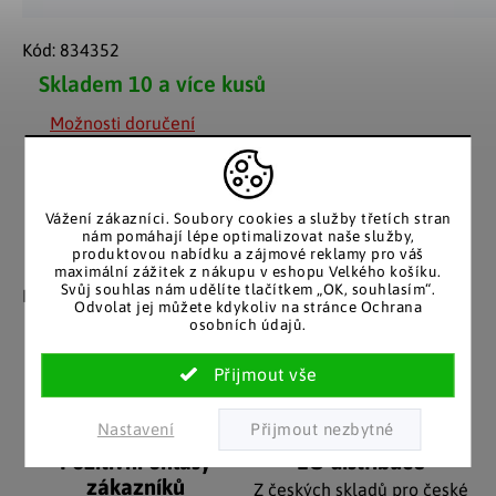
Kód:
834352
Skladem
10 a více kusů
Možnosti doručení
Vážení zákazníci. Soubory cookies a služby třetích stran
nám pomáhají lépe optimalizovat naše služby,
produktovou nabídku a zájmové reklamy pro váš
Záruka spokojenosti
Katalog v tištěné
maximální zážitek z nákupu v eshopu Velkého košíku.
Svůj souhlas nám udělíte tlačítkem „OK, souhlasím“.
podobě
Nakupujete bez obav, férové
Odvolat jej můžete kdykoliv na stránce Ochrana
jednání v každé situaci.
Stálým zákazníkům
osobních údajů.
posíláme papírový katalog
do schránky.
Nastavení
Pozitivní ohlasy
EU distribuce
zákazníků
Z českých skladů pro české