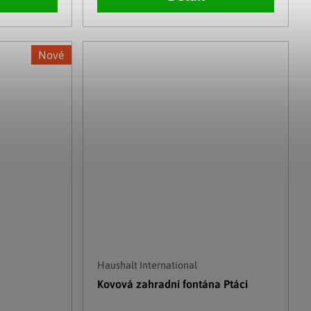
Nové
Haushalt International
Kovová zahradní fontána Ptáci