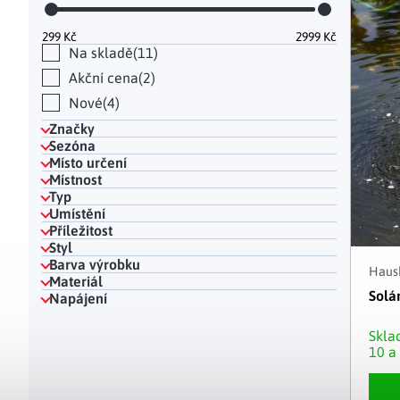
Hodinky a bižuterie
Dekorace na hrob
Kuchyňské police
Doplňky
Drobné organizéry
Ohniště
Úložné boxy
|
299
Kč
2999
Kč
Na skladě
11
Akční cena
2
Nové
4
Značky
Sezóna
Místo určení
Místnost
Typ
Umístění
Příležitost
Styl
Barva výrobku
Haush
Materiál
Solá
Napájení
Skl
10 a