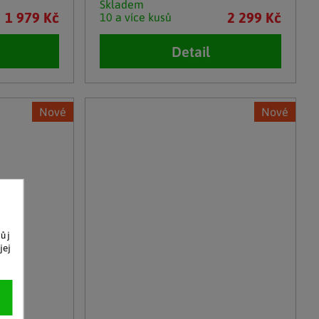
Skladem
1 979 Kč
2 299 Kč
10 a více kusů
Detail
Nové
Nové
vůj
jej