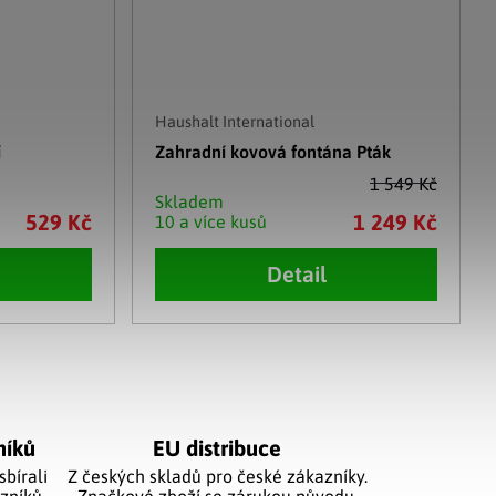
Haushalt International
í
Zahradní kovová fontána Pták
1 549 Kč
Skladem
529 Kč
1 249 Kč
10 a více kusů
Detail
níků
EU distribuce
sbírali
Z českých skladů pro české zákazníky.
zníků.
Značkové zboží se zárukou původu.