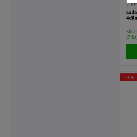
Die 
Sada
4díl
Skl
(7 ks
–26 %