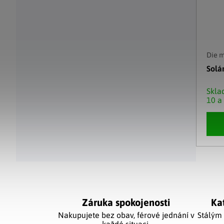
Die 
Solá
Skl
10 a
Ovláda
Záruka spokojenosti
Ka
Nakupujete bez obav, férové jednání v
Stálým
každé situaci.