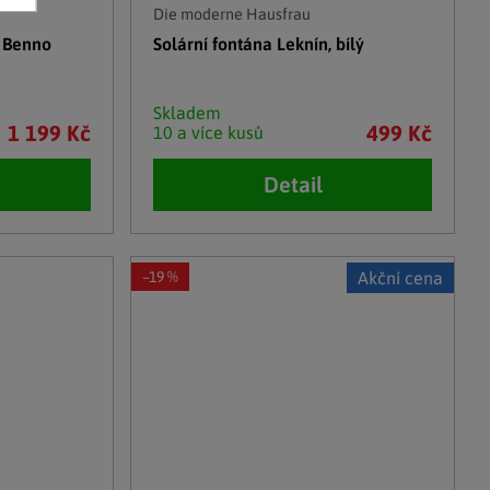
Die moderne Hausfrau
& Benno
Solární fontána Leknín, bílý
Skladem
1 199 Kč
499 Kč
10 a více kusů
Detail
–19 %
Akční cena