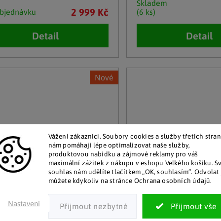
Skladem
2 999 Kč
bjednávku
(6 ks)
Detail
Detail
Nové
Vážení zákazníci. Soubory cookies a služby třetích stran
nám pomáhají lépe optimalizovat naše služby,
produktovou nabídku a zájmové reklamy pro váš
maximální zážitek z nákupu v eshopu Velkého košíku. S
souhlas nám udělíte tlačítkem „OK, souhlasím“. Odvolat 
můžete kdykoliv na stránce Ochrana osobních údajů.
Nastavení