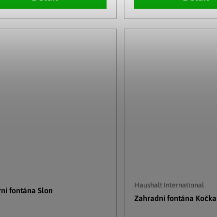
Haushalt International
rní fontána Slon
Zahradní fontána Kočka