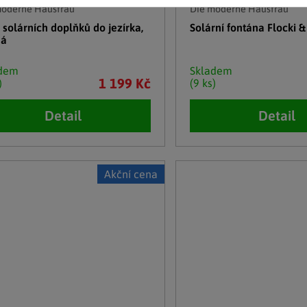
moderne Hausfrau
Die moderne Hausfrau
 solárních doplňků do jezírka,
Solární fontána Flocki 
ná
adem
Skladem
1 199 Kč
)
(9 ks)
Detail
Detail
Akční cena