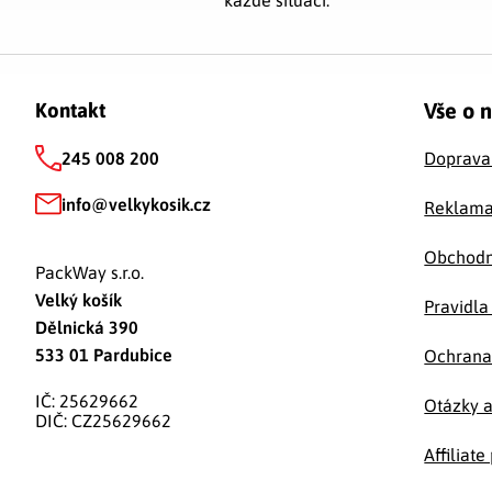
Zápatí
Vše o 
Kontakt
245 008 200
Doprava
info
@
velkykosik.cz
Reklama
Obchodn
PackWay s.r.o.
Velký košík
Pravidla
Dělnická 390
533 01 Pardubice
Ochrana
IČ: 25629662
Otázky 
DIČ: CZ25629662
Affiliat