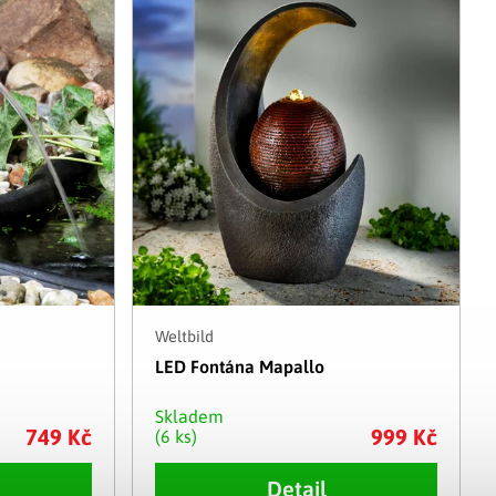
Adventní kalendáře
Adventní svícny
|
|
Adventní věnce
Vánoční osvětlení
|
|
Vánoční ozdoby
Vánoční vesnička
|
Weltbild
LED Fontána Mapallo
Skladem
749 Kč
999 Kč
(6 ks)
Detail