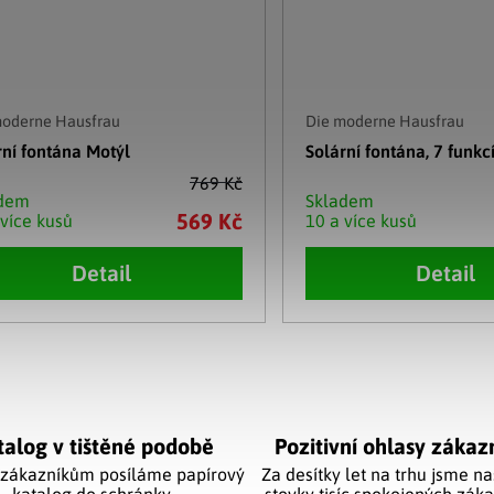
moderne Hausfrau
Die moderne Hausfrau
rní fontána Motýl
Solární fontána, 7 funkc
769 Kč
adem
Skladem
569 Kč
 více kusů
10 a více kusů
Detail
Detail
cí prvky výpisu
talog v tištěné podobě
Pozitivní ohlasy zákaz
 zákazníkům posíláme papírový
Za desítky let na trhu jsme na
katalog do schránky.
stovky tisíc spokojených záka